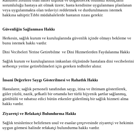
Kanunen zorunlu olan haller dışında ve doğabilecek olumsuz sonuçların
sorumluluğu hastaya ait olmak üzere; hasta kendisine uygulanması planlanan
veya uygulanmakta olan tedaviyi reddetmek ve durdurulmasını istemek
hakkına sahiptir.Tıbbi müdahalelerde hastanın rızası gerekir.
Güvenliğin Sağlanması Hakkı
Herkesin, sağlık kurum ve kuruluşlarında güvenlik içinde olmayı bekleme ve
bunu istemek hakkı vardır.
Dini Vecibeleri Yerine Getirebilme ve Dini Hizmetlerden Faydalanma Hakkı
Sağlık kurum ve kuruluşlarının imkanları ölçüsünde hastalara dini vecibelerini
serbestçe yerine getirebilmeleri için gereken tedbirler alınır.
İnsani Değerlere Saygı Gösterilmesi ve Rahatlık Hakkı
Hastaların; sağlık personeli tarafından saygı, itina ve ihtimam gösterilerek,
güler yüzlü, nazik, şefkatli bir ortamda her türlü hijyenik şartlar sağlanmış,
gürültülü ve rahatsız edici bütün etkenler giderilmiş bir sağlık hizmeti alma
hakkı vardır.
Ziyaretçi ve Refakatçi Bulundurma Hakkı
Sağlık tesislerince belirlenen usul ve esaslar çerçevesinde ziyaretçi ve hekimin
uygun görmesi halinde refakatçi bulundurma hakkı vardır.