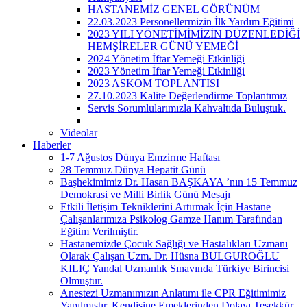
HASTANEMİZ GENEL GÖRÜNÜM
22.03.2023 Personellermizin İlk Yardım Eğitimi
2023 YILI YÖNETİMİMİZİN DÜZENLEDİĞİ
HEMŞİRELER GÜNÜ YEMEĞİ
2024 Yönetim İftar Yemeği Etkinliği
2023 Yönetim İftar Yemeği Etkinliği
2023 ASKOM TOPLANTISI
27.10.2023 Kalite Değerlendirme Toplantımız
Servis Sorumlularımızla Kahvaltıda Buluştuk.
Videolar
Haberler
1-7 Ağustos Dünya Emzirme Haftası
28 Temmuz Dünya Hepatit Günü
Başhekimimiz Dr. Hasan BAŞKAYA ’nın 15 Temmuz
Demokrasi ve Milli Birlik Günü Mesajı
Etkili İletişim Tekniklerini Artırmak İçin Hastane
Çalışanlarımıza Psikolog Gamze Hanım Tarafından
Eğitim Verilmiştir.
Hastanemizde Çocuk Sağlığı ve Hastalıkları Uzmanı
Olarak Çalışan Uzm. Dr. Hüsna BULGUROĞLU
KILIÇ Yandal Uzmanlık Sınavında Türkiye Birincisi
Olmuştur.
Anestezi Uzmanımızın Anlatımı ile CPR Eğitimimiz
Yapılmıştır. Kendisine Emeklerinden Dolayı Teşekkür