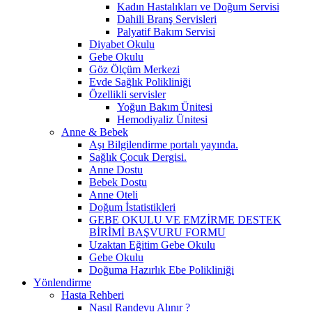
Kadın Hastalıkları ve Doğum Servisi
Dahili Branş Servisleri
Palyatif Bakım Servisi
Diyabet Okulu
Gebe Okulu
Göz Ölçüm Merkezi
Evde Sağlık Polikliniği
Özellikli servisler
Yoğun Bakım Ünitesi
Hemodiyaliz Ünitesi
Anne & Bebek
Aşı Bilgilendirme portalı yayında.
Sağlık Çocuk Dergisi.
Anne Dostu
Bebek Dostu
Anne Oteli
Doğum İstatistikleri
GEBE OKULU VE EMZİRME DESTEK
BİRİMİ BAŞVURU FORMU
Uzaktan Eğitim Gebe Okulu
Gebe Okulu
Doğuma Hazırlık Ebe Polikliniği
Yönlendirme
Hasta Rehberi
Nasıl Randevu Alınır ?