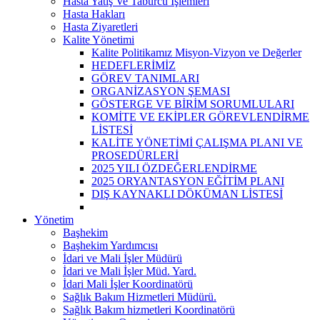
Hasta Yatış Ve Taburcu İşlemleri
Hasta Hakları
Hasta Ziyaretleri
Kalite Yönetimi
Kalite Politikamız Misyon-Vizyon ve Değerler
HEDEFLERİMİZ
GÖREV TANIMLARI
ORGANİZASYON ŞEMASI
GÖSTERGE VE BİRİM SORUMLULARI
KOMİTE VE EKİPLER GÖREVLENDİRME
LİSTESİ
KALİTE YÖNETİMİ ÇALIŞMA PLANI VE
PROSEDÜRLERİ
2025 YILI ÖZDEĞERLENDİRME
2025 ORYANTASYON EĞİTİM PLANI
DIŞ KAYNAKLI DÖKÜMAN LİSTESİ
Yönetim
Başhekim
Başhekim Yardımcısı
İdari ve Mali İşler Müdürü
İdari ve Mali İşler Müd. Yard.
İdari Mali İşler Koordinatörü
Sağlık Bakım Hizmetleri Müdürü.
Sağlık Bakım hizmetleri Koordinatörü