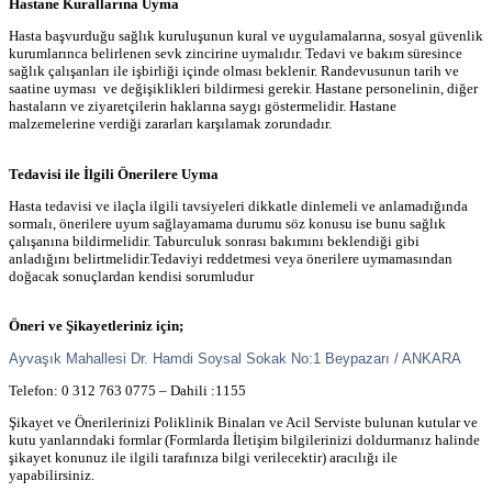
Hastane Kurallarına Uyma
Hasta başvurduğu sağlık kuruluşunun kural ve uygulamalarına, sosyal güvenlik
kurumlarınca belirlenen sevk zincirine uymalıdır. Tedavi ve bakım süresince
sağlık çalışanları ile işbirliği içinde olması beklenir. Randevusunun tarih ve
saatine uyması ve değişiklikleri bildirmesi gerekir. Hastane personelinin, diğer
hastaların ve ziyaretçilerin haklarına saygı göstermelidir. Hastane
malzemelerine verdiği zararları karşılamak zorundadır.
Tedavisi ile İlgili Önerilere Uyma
Hasta tedavisi ve ilaçla ilgili tavsiyeleri dikkatle dinlemeli ve anlamadığında
sormalı, önerilere uyum sağlayamama durumu söz konusu ise bunu sağlık
çalışanına bildirmelidir. Taburculuk sonrası bakımını beklendiği gibi
anladığını belirtmelidir.Tedaviyi reddetmesi veya önerilere uymamasından
doğacak sonuçlardan kendisi sorumludur
Öneri ve Şikayetleriniz için;
Ayvaşık Mahallesi Dr. Hamdi Soysal Sokak No:1 Beypazarı / ANKARA
Telefon: 0 312 763 0775 – Dahili :1155
Şikayet ve Önerilerinizi Poliklinik Binaları ve Acil Serviste bulunan kutular ve
kutu yanlarındaki formlar (Formlarda İletişim bilgilerinizi doldurmanız halinde
şikayet konunuz ile ilgili tarafınıza bilgi verilecektir) aracılığı ile
yapabilirsiniz.