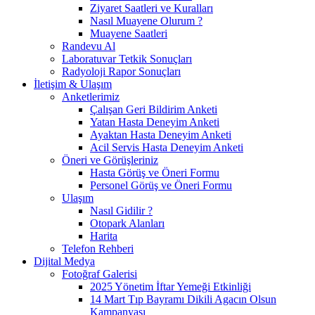
Ziyaret Saatleri ve Kuralları
Nasıl Muayene Olurum ?
Muayene Saatleri
Randevu Al
Laboratuvar Tetkik Sonuçları
Radyoloji Rapor Sonuçları
İletişim & Ulaşım
Anketlerimiz
Çalışan Geri Bildirim Anketi
Yatan Hasta Deneyim Anketi
Ayaktan Hasta Deneyim Anketi
Acil Servis Hasta Deneyim Anketi
Öneri ve Görüşleriniz
Hasta Görüş ve Öneri Formu
Personel Görüş ve Öneri Formu
Ulaşım
Nasıl Gidilir ?
Otopark Alanları
Harita
Telefon Rehberi
Dijital Medya
Fotoğraf Galerisi
2025 Yönetim İftar Yemeği Etkinliği
14 Mart Tıp Bayramı Dikili Agacın Olsun
Kampanyası