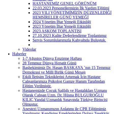
HASTANEMİZ GENEL GÖRÜNÜM
22.03.2023 Personellermizin İlk Yardım Eğitimi
2023 YILI YÖNETİMİMİZİN DÜZENLEDİĞİ
HEMŞİRELER GÜNÜ YEMEĞİ
2024 Yönetim İftar Yemeği Etkinliği
2023 Yönetim İftar Yemeği Etkinliği
2023 ASKOM TOPLANTISI
27.10.2023 Kalite Değerlendirme Toplantımız
Servis Sorumlularımızla Kahvaltıda Buluştuk.
Videolar
Haberler
1-7 Ağustos Dünya Emzirme Haftası
28 Temmuz Dünya Hepatit Günü
Başhekimimiz Dr. Hasan BAŞKAYA ’nın 15 Temmuz
Demokrasi ve Milli Birlik Günü Mesajı
Etkili İletişim Tekniklerini Artırmak İçin Hastane
Çalışanlarımıza Psikolog Gamze Hanım Tarafından
Eğitim Verilmiştir.
Hastanemizde Çocuk Sağlığı ve Hastalıkları Uzmanı
Olarak Çalışan Uzm. Dr. Hüsna BULGUROĞLU
KILIÇ Yandal Uzmanlık Sınavında Türkiye Birincisi
Olmuştur.
Anestezi Uzmanımızın Anlatımı ile CPR Eğitimimiz
Yapılmıştır. Kendisine Emeklerinden Dolayı Teşekkür