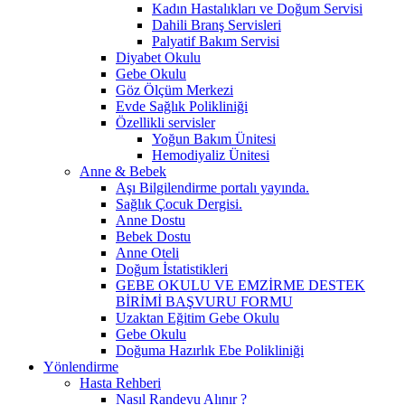
Kadın Hastalıkları ve Doğum Servisi
Dahili Branş Servisleri
Palyatif Bakım Servisi
Diyabet Okulu
Gebe Okulu
Göz Ölçüm Merkezi
Evde Sağlık Polikliniği
Özellikli servisler
Yoğun Bakım Ünitesi
Hemodiyaliz Ünitesi
Anne & Bebek
Aşı Bilgilendirme portalı yayında.
Sağlık Çocuk Dergisi.
Anne Dostu
Bebek Dostu
Anne Oteli
Doğum İstatistikleri
GEBE OKULU VE EMZİRME DESTEK
BİRİMİ BAŞVURU FORMU
Uzaktan Eğitim Gebe Okulu
Gebe Okulu
Doğuma Hazırlık Ebe Polikliniği
Yönlendirme
Hasta Rehberi
Nasıl Randevu Alınır ?