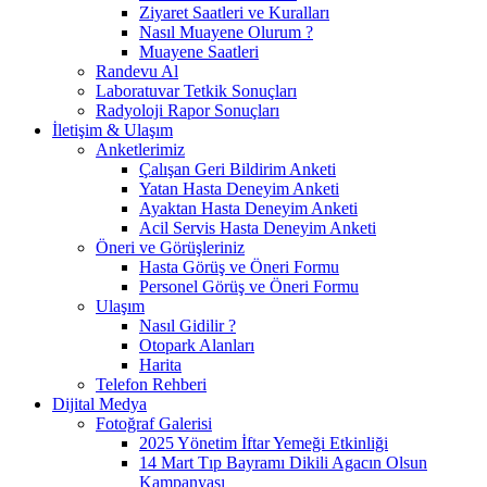
Ziyaret Saatleri ve Kuralları
Nasıl Muayene Olurum ?
Muayene Saatleri
Randevu Al
Laboratuvar Tetkik Sonuçları
Radyoloji Rapor Sonuçları
İletişim & Ulaşım
Anketlerimiz
Çalışan Geri Bildirim Anketi
Yatan Hasta Deneyim Anketi
Ayaktan Hasta Deneyim Anketi
Acil Servis Hasta Deneyim Anketi
Öneri ve Görüşleriniz
Hasta Görüş ve Öneri Formu
Personel Görüş ve Öneri Formu
Ulaşım
Nasıl Gidilir ?
Otopark Alanları
Harita
Telefon Rehberi
Dijital Medya
Fotoğraf Galerisi
2025 Yönetim İftar Yemeği Etkinliği
14 Mart Tıp Bayramı Dikili Agacın Olsun
Kampanyası