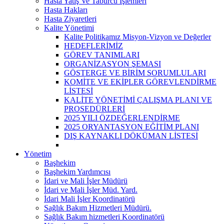
Hasta Yatış Ve Taburcu İşlemleri
Hasta Hakları
Hasta Ziyaretleri
Kalite Yönetimi
Kalite Politikamız Misyon-Vizyon ve Değerler
HEDEFLERİMİZ
GÖREV TANIMLARI
ORGANİZASYON ŞEMASI
GÖSTERGE VE BİRİM SORUMLULARI
KOMİTE VE EKİPLER GÖREVLENDİRME
LİSTESİ
KALİTE YÖNETİMİ ÇALIŞMA PLANI VE
PROSEDÜRLERİ
2025 YILI ÖZDEĞERLENDİRME
2025 ORYANTASYON EĞİTİM PLANI
DIŞ KAYNAKLI DÖKÜMAN LİSTESİ
Yönetim
Başhekim
Başhekim Yardımcısı
İdari ve Mali İşler Müdürü
İdari ve Mali İşler Müd. Yard.
İdari Mali İşler Koordinatörü
Sağlık Bakım Hizmetleri Müdürü.
Sağlık Bakım hizmetleri Koordinatörü