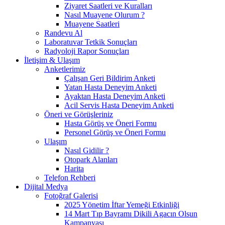
Ziyaret Saatleri ve Kuralları
Nasıl Muayene Olurum ?
Muayene Saatleri
Randevu Al
Laboratuvar Tetkik Sonuçları
Radyoloji Rapor Sonuçları
İletişim & Ulaşım
Anketlerimiz
Çalışan Geri Bildirim Anketi
Yatan Hasta Deneyim Anketi
Ayaktan Hasta Deneyim Anketi
Acil Servis Hasta Deneyim Anketi
Öneri ve Görüşleriniz
Hasta Görüş ve Öneri Formu
Personel Görüş ve Öneri Formu
Ulaşım
Nasıl Gidilir ?
Otopark Alanları
Harita
Telefon Rehberi
Dijital Medya
Fotoğraf Galerisi
2025 Yönetim İftar Yemeği Etkinliği
14 Mart Tıp Bayramı Dikili Agacın Olsun
Kampanyası