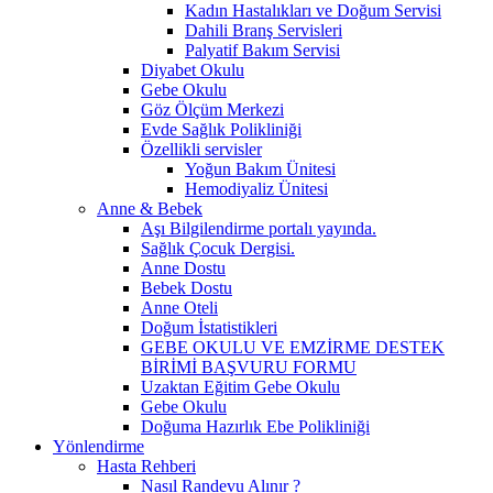
Kadın Hastalıkları ve Doğum Servisi
Dahili Branş Servisleri
Palyatif Bakım Servisi
Diyabet Okulu
Gebe Okulu
Göz Ölçüm Merkezi
Evde Sağlık Polikliniği
Özellikli servisler
Yoğun Bakım Ünitesi
Hemodiyaliz Ünitesi
Anne & Bebek
Aşı Bilgilendirme portalı yayında.
Sağlık Çocuk Dergisi.
Anne Dostu
Bebek Dostu
Anne Oteli
Doğum İstatistikleri
GEBE OKULU VE EMZİRME DESTEK
BİRİMİ BAŞVURU FORMU
Uzaktan Eğitim Gebe Okulu
Gebe Okulu
Doğuma Hazırlık Ebe Polikliniği
Yönlendirme
Hasta Rehberi
Nasıl Randevu Alınır ?