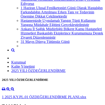
Ediyoruz
1 Haziran Ulusal Fenilketonüri Günü Olarak Hastalığın
Farkındalığın Artırılması Erken Tanı ve Tedavinin
Önemine Dikkat Çekilmektedir
Hastanemizde Uygulamalı Yangın Tüpü Kullanımı
Yangına Müdahale Eğitimi Gerçekleştirilmiştir
Ankara İl Sağlık Müdürlüğü Bilkent Kamu Hastaneleri
Hizmetleri Başkanlığı Ekiplerince Kurumumuza Destek
Ziyareti Düzenlenmiştir
31 Mayıs Dünya Tütünsüz Günü
Kurumsal
Kalite Yönetimi
2025 YILI ÖZDEĞERLENDİRME
2025 YILI ÖZDEĞERLENDİRME
1 2025 KY.PL.01 ÖZDEĞERLENDİRME PLANI.xlsx