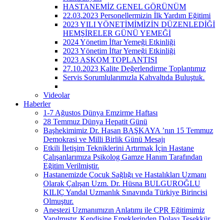
HASTANEMİZ GENEL GÖRÜNÜM
22.03.2023 Personellermizin İlk Yardım Eğitimi
2023 YILI YÖNETİMİMİZİN DÜZENLEDİĞİ
HEMŞİRELER GÜNÜ YEMEĞİ
2024 Yönetim İftar Yemeği Etkinliği
2023 Yönetim İftar Yemeği Etkinliği
2023 ASKOM TOPLANTISI
27.10.2023 Kalite Değerlendirme Toplantımız
Servis Sorumlularımızla Kahvaltıda Buluştuk.
Videolar
Haberler
1-7 Ağustos Dünya Emzirme Haftası
28 Temmuz Dünya Hepatit Günü
Başhekimimiz Dr. Hasan BAŞKAYA ’nın 15 Temmuz
Demokrasi ve Milli Birlik Günü Mesajı
Etkili İletişim Tekniklerini Artırmak İçin Hastane
Çalışanlarımıza Psikolog Gamze Hanım Tarafından
Eğitim Verilmiştir.
Hastanemizde Çocuk Sağlığı ve Hastalıkları Uzmanı
Olarak Çalışan Uzm. Dr. Hüsna BULGUROĞLU
KILIÇ Yandal Uzmanlık Sınavında Türkiye Birincisi
Olmuştur.
Anestezi Uzmanımızın Anlatımı ile CPR Eğitimimiz
Yapılmıştır. Kendisine Emeklerinden Dolayı Teşekkür