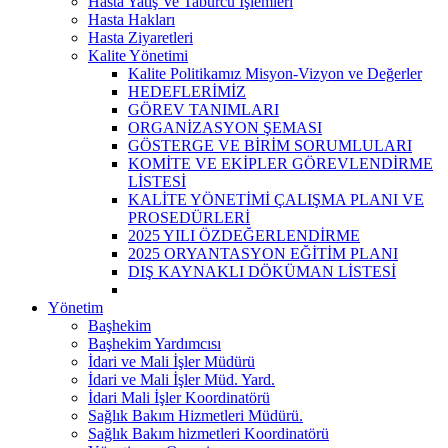
Hasta Yatış Ve Taburcu İşlemleri
Hasta Hakları
Hasta Ziyaretleri
Kalite Yönetimi
Kalite Politikamız Misyon-Vizyon ve Değerler
HEDEFLERİMİZ
GÖREV TANIMLARI
ORGANİZASYON ŞEMASI
GÖSTERGE VE BİRİM SORUMLULARI
KOMİTE VE EKİPLER GÖREVLENDİRME
LİSTESİ
KALİTE YÖNETİMİ ÇALIŞMA PLANI VE
PROSEDÜRLERİ
2025 YILI ÖZDEĞERLENDİRME
2025 ORYANTASYON EĞİTİM PLANI
DIŞ KAYNAKLI DÖKÜMAN LİSTESİ
Yönetim
Başhekim
Başhekim Yardımcısı
İdari ve Mali İşler Müdürü
İdari ve Mali İşler Müd. Yard.
İdari Mali İşler Koordinatörü
Sağlık Bakım Hizmetleri Müdürü.
Sağlık Bakım hizmetleri Koordinatörü