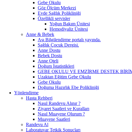
Gebe Okulu
Göz Ölçüm Merkezi
Evde Sağlık Polikliniği
Özellikli servisler
Yoğun Bakım Ünitesi
Hemodiyaliz Ünitesi
Anne & Bebek
Aşı Bilgilendirme portalı yayında.
Sağlık Çocuk Dergisi.
Anne Dostu
Bebek Dostu
Anne Oteli
Doğum İstatistikleri
GEBE OKULU VE EMZİRME DESTEK BİR
Uzaktan Eğitim Gebe Okulu
Gebe Okulu
Doğuma Hazırlık Ebe Polikliniği
Yönlendirme
Hasta Rehberi
Nasıl Randevu Alınır ?
Ziyaret Saatleri ve Kuralları
Nasıl Muayene Olurum ?
Muayene Saatleri
Randevu Al
Laboratuvar Tetkik Sonuçları