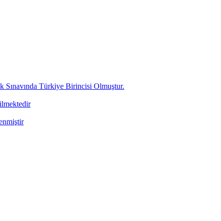
ınavında Türkiye Birincisi Olmuştur.
ilmektedir
enmiştir