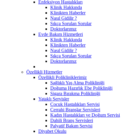
Enfeksiyon Hastalıkları
Klinik Hakkında
Klinikten Haberler
Nasıl Gidilir ?
Sıkça Sorulan Sorular
Doktorlarımız
Evde Bakım Hizmetleri
Klinik Hakkında
Klinikten Haberler
Nasıl Gidilir ?
Sıkça Sorulan Sorular
Doktorlarımız
Özellikli Hizmetler
Özellikli Polikliniklerimiz
Sağlıklı Yaş Alma Polikliniği
Doğuma Hazırlık Ebe Polikliniği
Sigara Bırakma Polikliniği
Yataklı Servisler
Çocuk Hastalıkları Servisi
Cerrahi Branşlar Servisleri
Kadın Hastalıkları ve Doğum Servisi
Dahili Branş Servisleri
Palyatif Bakım Servisi
Diyabet Okulu