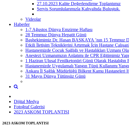
27.10.2023 Kalite Değerlendirme Toplantımız
Servis Sorumlularımızla Kahvaltıda Buluştuk.
Videolar
Haberler
1-7 Ağustos Dünya Emzirme Haftası
28 Temmuz Dünya Hepatit Günü
Başhekimimiz Dr. Hasan BAŞKAYA ’nın 15 Temmuz Dem
Etkili İletişim Tekniklerini Artırmak İçin Hastane Çalış
Hastanemizde Çocuk Sağlığı ve Hastalıkları Uzmanı 
Anestezi Uzmanımızın Anlatımı ile CPR Eğitimimiz Yapı
1 Haziran Ulusal Fenilketonüri Günü Olarak Hastalığın 
Hastanemizde Uygulamalı Yangın Tüpü Kullanımı Yangına
Ankara İl Sağlık Müdürlüğü Bilkent Kamu Hastaneleri H
31 Mayıs Dünya Tütünsüz Günü
Dijital Medya
Fotoğraf Galerisi
2023 ASKOM TOPLANTISI
2023 ASKOM TOPLANTISI