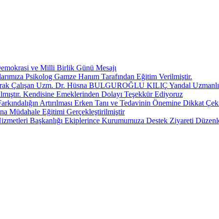
okrasi ve Milli Birlik Günü Mesajı
anlarımıza Psikolog Gamze Hanım Tarafından Eğitim Verilmiştir.
Olarak Çalışan Uzm. Dr. Hüsna BULGUROĞLU KILIÇ Yandal Uzmanlık S
lmıştır. Kendisine Emeklerinden Dolayı Teşekkür Ediyoruz
Farkındalığın Artırılması Erken Tanı ve Tedavinin Önemine Dikkat Çek
 Müdahale Eğitimi Gerçekleştirilmiştir
izmetleri Başkanlığı Ekiplerince Kurumumuza Destek Ziyareti Düzenl