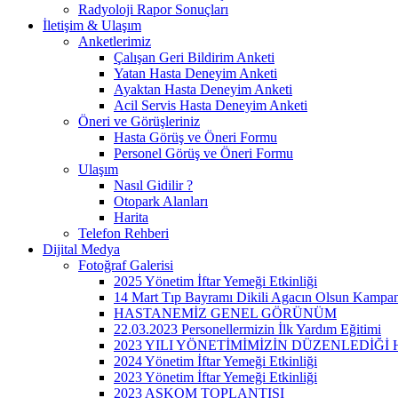
Radyoloji Rapor Sonuçları
İletişim & Ulaşım
Anketlerimiz
Çalışan Geri Bildirim Anketi
Yatan Hasta Deneyim Anketi
Ayaktan Hasta Deneyim Anketi
Acil Servis Hasta Deneyim Anketi
Öneri ve Görüşleriniz
Hasta Görüş ve Öneri Formu
Personel Görüş ve Öneri Formu
Ulaşım
Nasıl Gidilir ?
Otopark Alanları
Harita
Telefon Rehberi
Dijital Medya
Fotoğraf Galerisi
2025 Yönetim İftar Yemeği Etkinliği
14 Mart Tıp Bayramı Dikili Agacın Olsun Kampa
HASTANEMİZ GENEL GÖRÜNÜM
22.03.2023 Personellermizin İlk Yardım Eğitimi
2023 YILI YÖNETİMİMİZİN DÜZENLEDİĞ
2024 Yönetim İftar Yemeği Etkinliği
2023 Yönetim İftar Yemeği Etkinliği
2023 ASKOM TOPLANTISI