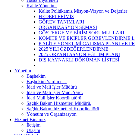
Hasta Ziyaretleri
Kalite Yönetimi
Kalite Politikamız Misyon-Vizyon ve Değerler
HEDEFLERİMİZ
GÖREV TANIMLARI
ORGANİZASYON ŞEMASI
GÖSTERGE VE BİRİM SORUMLULARI
KOMİTE VE EKİPLER GÖREVLENDİRME Lİ
KALİTE YÖNETİMİ ÇALIŞMA PLANI VE P
2025 YILI ÖZDEĞERLENDİRME
2025 ORYANTASYON EĞİTİM PLANI
DIŞ KAYNAKLI DÖKÜMAN LİSTESİ
Yönetim
Başhekim
Başhekim Yardımcısı
İdari ve Mali İşler Müdürü
İdari ve Mali İşler Müd. Yard.
İdari Mali İşler Koordinatörü
Sağlık Bakım Hizmetleri Müdürü.
Sağlık Bakım hizmetleri Koordinatörü
Yönetim ve Organizasyon
Hizmet Binamız
İletişim
Ulaşım