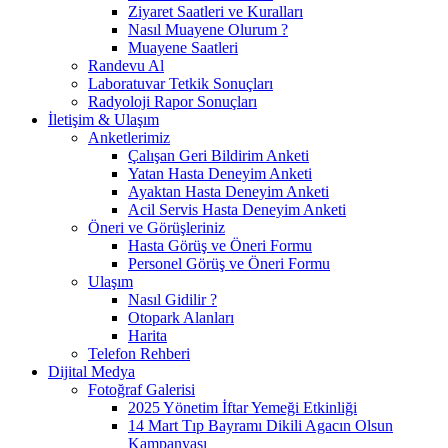
Ziyaret Saatleri ve Kuralları
Nasıl Muayene Olurum ?
Muayene Saatleri
Randevu Al
Laboratuvar Tetkik Sonuçları
Radyoloji Rapor Sonuçları
İletişim & Ulaşım
Anketlerimiz
Çalışan Geri Bildirim Anketi
Yatan Hasta Deneyim Anketi
Ayaktan Hasta Deneyim Anketi
Acil Servis Hasta Deneyim Anketi
Öneri ve Görüşleriniz
Hasta Görüş ve Öneri Formu
Personel Görüş ve Öneri Formu
Ulaşım
Nasıl Gidilir ?
Otopark Alanları
Harita
Telefon Rehberi
Dijital Medya
Fotoğraf Galerisi
2025 Yönetim İftar Yemeği Etkinliği
14 Mart Tıp Bayramı Dikili Agacın Olsun
Kampanyası