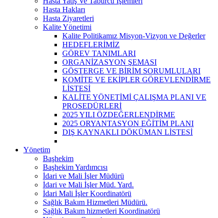
Hasta Yatış Ve Taburcu İşlemleri
Hasta Hakları
Hasta Ziyaretleri
Kalite Yönetimi
Kalite Politikamız Misyon-Vizyon ve Değerler
HEDEFLERİMİZ
GÖREV TANIMLARI
ORGANİZASYON ŞEMASI
GÖSTERGE VE BİRİM SORUMLULARI
KOMİTE VE EKİPLER GÖREVLENDİRME
LİSTESİ
KALİTE YÖNETİMİ ÇALIŞMA PLANI VE
PROSEDÜRLERİ
2025 YILI ÖZDEĞERLENDİRME
2025 ORYANTASYON EĞİTİM PLANI
DIŞ KAYNAKLI DÖKÜMAN LİSTESİ
Yönetim
Başhekim
Başhekim Yardımcısı
İdari ve Mali İşler Müdürü
İdari ve Mali İşler Müd. Yard.
İdari Mali İşler Koordinatörü
Sağlık Bakım Hizmetleri Müdürü.
Sağlık Bakım hizmetleri Koordinatörü