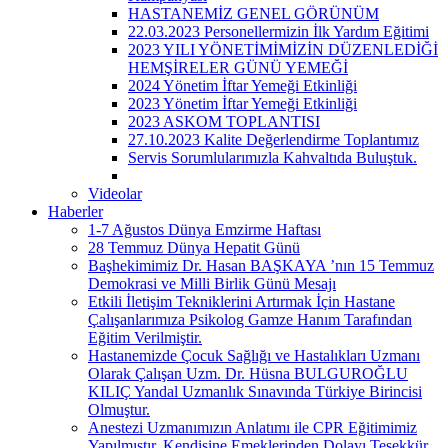
HASTANEMİZ GENEL GÖRÜNÜM
22.03.2023 Personellermizin İlk Yardım Eğitimi
2023 YILI YÖNETİMİMİZİN DÜZENLEDİĞİ
HEMŞİRELER GÜNÜ YEMEĞİ
2024 Yönetim İftar Yemeği Etkinliği
2023 Yönetim İftar Yemeği Etkinliği
2023 ASKOM TOPLANTISI
27.10.2023 Kalite Değerlendirme Toplantımız
Servis Sorumlularımızla Kahvaltıda Buluştuk.
Videolar
Haberler
1-7 Ağustos Dünya Emzirme Haftası
28 Temmuz Dünya Hepatit Günü
Başhekimimiz Dr. Hasan BAŞKAYA ’nın 15 Temmuz
Demokrasi ve Milli Birlik Günü Mesajı
Etkili İletişim Tekniklerini Artırmak İçin Hastane
Çalışanlarımıza Psikolog Gamze Hanım Tarafından
Eğitim Verilmiştir.
Hastanemizde Çocuk Sağlığı ve Hastalıkları Uzmanı
Olarak Çalışan Uzm. Dr. Hüsna BULGUROĞLU
KILIÇ Yandal Uzmanlık Sınavında Türkiye Birincisi
Olmuştur.
Anestezi Uzmanımızın Anlatımı ile CPR Eğitimimiz
Yapılmıştır. Kendisine Emeklerinden Dolayı Teşekkür