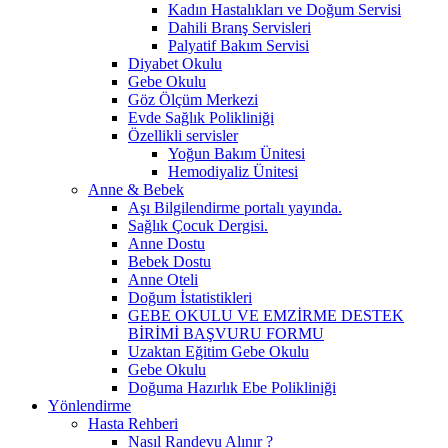
Kadın Hastalıkları ve Doğum Servisi
Dahili Branş Servisleri
Palyatif Bakım Servisi
Diyabet Okulu
Gebe Okulu
Göz Ölçüm Merkezi
Evde Sağlık Polikliniği
Özellikli servisler
Yoğun Bakım Ünitesi
Hemodiyaliz Ünitesi
Anne & Bebek
Aşı Bilgilendirme portalı yayında.
Sağlık Çocuk Dergisi.
Anne Dostu
Bebek Dostu
Anne Oteli
Doğum İstatistikleri
GEBE OKULU VE EMZİRME DESTEK
BİRİMİ BAŞVURU FORMU
Uzaktan Eğitim Gebe Okulu
Gebe Okulu
Doğuma Hazırlık Ebe Polikliniği
Yönlendirme
Hasta Rehberi
Nasıl Randevu Alınır ?