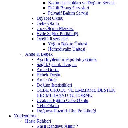
Kadın Hastalıkları ve Doğum Servisi
Dahili Branş Servisleri
Palyatif Bakım Servisi
Diyabet Okulu
Gebe Okulu
Göz Ölçüm Merkezi
Evde Sağlık Polikliniği
Özellikli servisler
Yoğun Bakım Ünitesi
Hemodiyaliz Ünitesi
Anne & Bebek
Aşı Bilgilendirme portalı yayında.
Sağlık Çocuk Dergisi.
Anne Dostu
Bebek Dostu
Anne Oteli
Doğum İstatistikleri
GEBE OKULU VE EMZİRME DESTEK
BİRİMİ BAŞVURU FORMU
Uzaktan Eğitim Gebe Okulu
Gebe Okulu
Doğuma Hazırlık Ebe Polikliniği
Yönlendirme
Hasta Rehberi
Nasıl Randevu Alınır ?