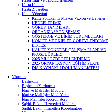
Hasta Yatış Ve Taburcu İşlemleri
Hasta Hakları
Hasta Ziyaretleri
Kalite Yönetimi
Kalite Politikamız Misyon-Vizyon ve Değerler
HEDEFLERİMİZ
GÖREV TANIMLARI
ORGANİZASYON ŞEMASI
GÖSTERGE VE BİRİM SORUMLULARI
KOMİTE VE EKİPLER GÖREVLENDİRME
LİSTESİ
KALİTE YÖNETİMİ ÇALIŞMA PLANI VE
PROSEDÜRLERİ
2025 YILI ÖZDEĞERLENDİRME
2025 ORYANTASYON EĞİTİM PLANI
DIŞ KAYNAKLI DÖKÜMAN LİSTESİ
Yönetim
Başhekim
Başhekim Yardımcısı
İdari ve Mali İşler Müdürü
İdari ve Mali İşler Müd. Yard.
İdari Mali İşler Koordinatörü
Sağlık Bakım Hizmetleri Müdürü.
Sağlık Bakım hizmetleri Koordinatörü