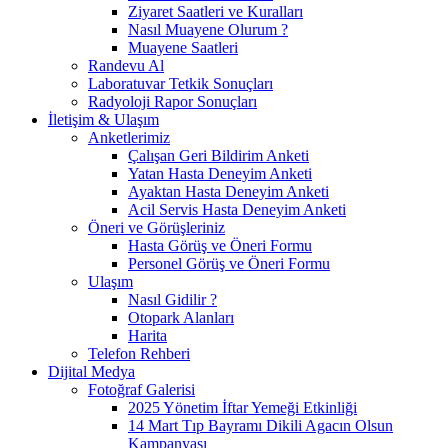
Ziyaret Saatleri ve Kuralları
Nasıl Muayene Olurum ?
Muayene Saatleri
Randevu Al
Laboratuvar Tetkik Sonuçları
Radyoloji Rapor Sonuçları
İletişim & Ulaşım
Anketlerimiz
Çalışan Geri Bildirim Anketi
Yatan Hasta Deneyim Anketi
Ayaktan Hasta Deneyim Anketi
Acil Servis Hasta Deneyim Anketi
Öneri ve Görüşleriniz
Hasta Görüş ve Öneri Formu
Personel Görüş ve Öneri Formu
Ulaşım
Nasıl Gidilir ?
Otopark Alanları
Harita
Telefon Rehberi
Dijital Medya
Fotoğraf Galerisi
2025 Yönetim İftar Yemeği Etkinliği
14 Mart Tıp Bayramı Dikili Agacın Olsun
Kampanyası