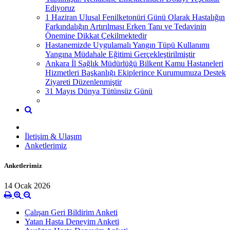
Ediyoruz
1 Haziran Ulusal Fenilketonüri Günü Olarak Hastalığın
Farkındalığın Artırılması Erken Tanı ve Tedavinin
Önemine Dikkat Çekilmektedir
Hastanemizde Uygulamalı Yangın Tüpü Kullanımı
Yangına Müdahale Eğitimi Gerçekleştirilmiştir
Ankara İl Sağlık Müdürlüğü Bilkent Kamu Hastaneleri
Hizmetleri Başkanlığı Ekiplerince Kurumumuza Destek
Ziyareti Düzenlenmiştir
31 Mayıs Dünya Tütünsüz Günü
İletişim & Ulaşım
Anketlerimiz
Anketlerimiz
14 Ocak 2026
Çalışan Geri Bildirim Anketi
Yatan Hasta Deneyim Anketi