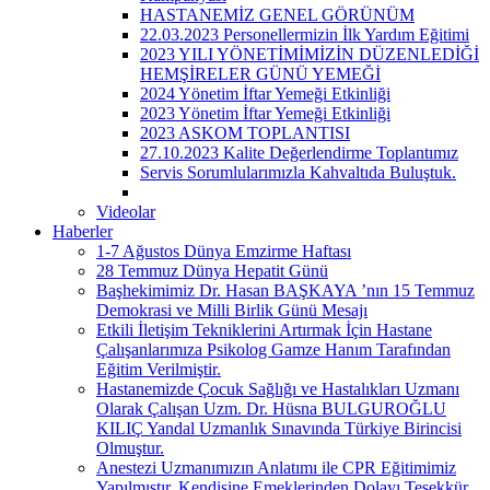
HASTANEMİZ GENEL GÖRÜNÜM
22.03.2023 Personellermizin İlk Yardım Eğitimi
2023 YILI YÖNETİMİMİZİN DÜZENLEDİĞİ
HEMŞİRELER GÜNÜ YEMEĞİ
2024 Yönetim İftar Yemeği Etkinliği
2023 Yönetim İftar Yemeği Etkinliği
2023 ASKOM TOPLANTISI
27.10.2023 Kalite Değerlendirme Toplantımız
Servis Sorumlularımızla Kahvaltıda Buluştuk.
Videolar
Haberler
1-7 Ağustos Dünya Emzirme Haftası
28 Temmuz Dünya Hepatit Günü
Başhekimimiz Dr. Hasan BAŞKAYA ’nın 15 Temmuz
Demokrasi ve Milli Birlik Günü Mesajı
Etkili İletişim Tekniklerini Artırmak İçin Hastane
Çalışanlarımıza Psikolog Gamze Hanım Tarafından
Eğitim Verilmiştir.
Hastanemizde Çocuk Sağlığı ve Hastalıkları Uzmanı
Olarak Çalışan Uzm. Dr. Hüsna BULGUROĞLU
KILIÇ Yandal Uzmanlık Sınavında Türkiye Birincisi
Olmuştur.
Anestezi Uzmanımızın Anlatımı ile CPR Eğitimimiz
Yapılmıştır. Kendisine Emeklerinden Dolayı Teşekkür