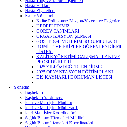
Hasta Yatış Ve Taburcu İşlemleri
Hasta Hakları
Hasta Ziyaretleri
Kalite Yönetimi
Kalite Politikamız Misyon-Vizyon ve Değerler
HEDEFLERİMİZ
GÖREV TANIMLARI
ORGANİZASYON ŞEMASI
GÖSTERGE VE BİRİM SORUMLULARI
KOMİTE VE EKİPLER GÖREVLENDİRME
LİSTESİ
KALİTE YÖNETİMİ ÇALIŞMA PLANI VE
PROSEDÜRLERİ
2025 YILI ÖZDEĞERLENDİRME
2025 ORYANTASYON EĞİTİM PLANI
DIŞ KAYNAKLI DÖKÜMAN LİSTESİ
Yönetim
Başhekim
Başhekim Yardımcısı
İdari ve Mali İşler Müdürü
İdari ve Mali İşler Müd. Yard.
İdari Mali İşler Koordinatörü
Sağlık Bakım Hizmetleri Müdürü.
Sağlık Bakım hizmetleri Koordinatörü