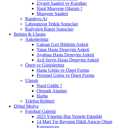
Ziyaret Saatleri ve Kuralları
Nasıl Muayene Olurum ?
Muayene Saatleri
Randevu Al
Laboratuvar Tetkik Sonuçları
Radyoloji Rapor Sonuçları
İletişim & Ulaşım
Anketlerimiz
Çalışan Geri Bildirim Anketi
Yatan Hasta Deneyim Anketi
Ayaktan Hasta Deneyim Anketi
Acil Servis Hasta Deneyim Anketi
Öneri ve Görüşleriniz
Hasta Görüş ve Öneri Formu
Personel Görüş ve Öneri Formu
Ulaşım
Nasıl Gidilir ?
Otopark Alanları
Harita
Telefon Rehberi
Dijital Medya
Fotoğraf Galerisi
2025 Yönetim İftar Yemeği Etkinliği
14 Mart Tıp Bayramı Dikili Agacın Olsun
Kampanyası