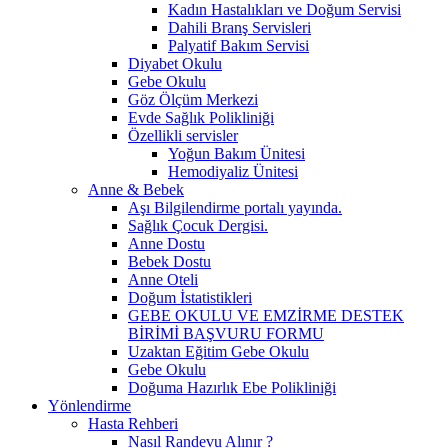
Kadın Hastalıkları ve Doğum Servisi
Dahili Branş Servisleri
Palyatif Bakım Servisi
Diyabet Okulu
Gebe Okulu
Göz Ölçüm Merkezi
Evde Sağlık Polikliniği
Özellikli servisler
Yoğun Bakım Ünitesi
Hemodiyaliz Ünitesi
Anne & Bebek
Aşı Bilgilendirme portalı yayında.
Sağlık Çocuk Dergisi.
Anne Dostu
Bebek Dostu
Anne Oteli
Doğum İstatistikleri
GEBE OKULU VE EMZİRME DESTEK
BİRİMİ BAŞVURU FORMU
Uzaktan Eğitim Gebe Okulu
Gebe Okulu
Doğuma Hazırlık Ebe Polikliniği
Yönlendirme
Hasta Rehberi
Nasıl Randevu Alınır ?