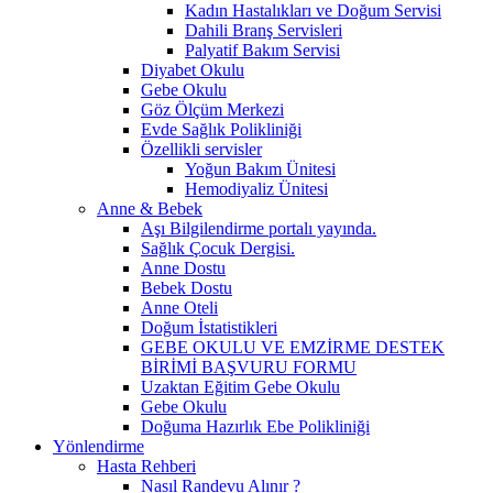
Kadın Hastalıkları ve Doğum Servisi
Dahili Branş Servisleri
Palyatif Bakım Servisi
Diyabet Okulu
Gebe Okulu
Göz Ölçüm Merkezi
Evde Sağlık Polikliniği
Özellikli servisler
Yoğun Bakım Ünitesi
Hemodiyaliz Ünitesi
Anne & Bebek
Aşı Bilgilendirme portalı yayında.
Sağlık Çocuk Dergisi.
Anne Dostu
Bebek Dostu
Anne Oteli
Doğum İstatistikleri
GEBE OKULU VE EMZİRME DESTEK
BİRİMİ BAŞVURU FORMU
Uzaktan Eğitim Gebe Okulu
Gebe Okulu
Doğuma Hazırlık Ebe Polikliniği
Yönlendirme
Hasta Rehberi
Nasıl Randevu Alınır ?