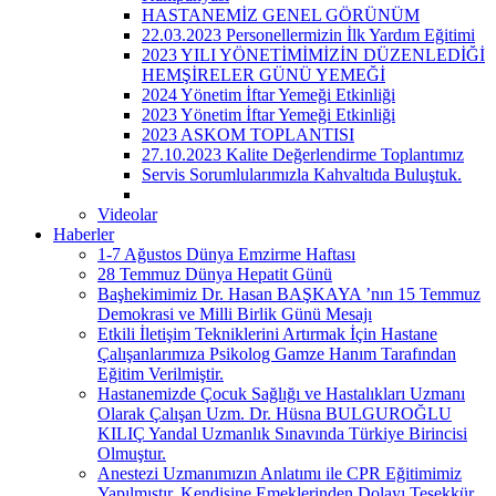
HASTANEMİZ GENEL GÖRÜNÜM
22.03.2023 Personellermizin İlk Yardım Eğitimi
2023 YILI YÖNETİMİMİZİN DÜZENLEDİĞİ
HEMŞİRELER GÜNÜ YEMEĞİ
2024 Yönetim İftar Yemeği Etkinliği
2023 Yönetim İftar Yemeği Etkinliği
2023 ASKOM TOPLANTISI
27.10.2023 Kalite Değerlendirme Toplantımız
Servis Sorumlularımızla Kahvaltıda Buluştuk.
Videolar
Haberler
1-7 Ağustos Dünya Emzirme Haftası
28 Temmuz Dünya Hepatit Günü
Başhekimimiz Dr. Hasan BAŞKAYA ’nın 15 Temmuz
Demokrasi ve Milli Birlik Günü Mesajı
Etkili İletişim Tekniklerini Artırmak İçin Hastane
Çalışanlarımıza Psikolog Gamze Hanım Tarafından
Eğitim Verilmiştir.
Hastanemizde Çocuk Sağlığı ve Hastalıkları Uzmanı
Olarak Çalışan Uzm. Dr. Hüsna BULGUROĞLU
KILIÇ Yandal Uzmanlık Sınavında Türkiye Birincisi
Olmuştur.
Anestezi Uzmanımızın Anlatımı ile CPR Eğitimimiz
Yapılmıştır. Kendisine Emeklerinden Dolayı Teşekkür