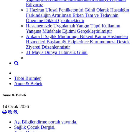
Ediyoruz
1 Haziran Ulusal Fenilketonüri Günü Olarak Hastalığın
Farkındalığın Artırılması Erken Tanı ve Tedavinin
Önemine Dikkat Çekilmektedir
Hastanemizde Uygulamalı Yangın Tüpü Kullanımı
Yangına Müdahale Eğitimi Gerçekleştirilmiştir
Ankara İl Sağlık Müdürlüğü Bilkent Kamu Hastaneleri
Hizmetleri Başkanlığı Ekiplerince Kurumumuza Destek
Ziyareti Düzenlenmiştir
31 Mayıs Dünya Tütünsüz Günü
Tıbbi Birimler
Anne & Bebek
Anne & Bebek
14 Ocak 2026
Aşı Bilgilendirme portalı yayında.
Sağlık Çocuk Dergisi.