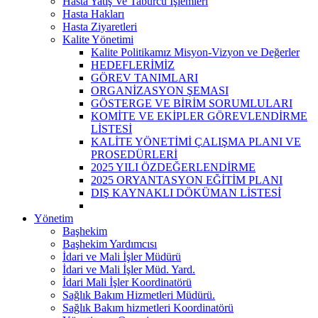
Hasta Yatış Ve Taburcu İşlemleri
Hasta Hakları
Hasta Ziyaretleri
Kalite Yönetimi
Kalite Politikamız Misyon-Vizyon ve Değerler
HEDEFLERİMİZ
GÖREV TANIMLARI
ORGANİZASYON ŞEMASI
GÖSTERGE VE BİRİM SORUMLULARI
KOMİTE VE EKİPLER GÖREVLENDİRME
LİSTESİ
KALİTE YÖNETİMİ ÇALIŞMA PLANI VE
PROSEDÜRLERİ
2025 YILI ÖZDEĞERLENDİRME
2025 ORYANTASYON EĞİTİM PLANI
DIŞ KAYNAKLI DÖKÜMAN LİSTESİ
Yönetim
Başhekim
Başhekim Yardımcısı
İdari ve Mali İşler Müdürü
İdari ve Mali İşler Müd. Yard.
İdari Mali İşler Koordinatörü
Sağlık Bakım Hizmetleri Müdürü.
Sağlık Bakım hizmetleri Koordinatörü