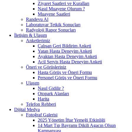
Ziyaret Saatleri ve Kuralları
Nasıl Muayene Olurum ?
Muayene Saatleri
Randevu Al
Laboratuvar Tetkik Sonuçları
Radyoloji Rapor Sonuçları
İletişim & Ulaşım
Anketlerimiz
Çalışan Geri Bildirim Anketi
Yatan Hasta Deneyim Anketi
Ayaktan Hasta Deneyim Anketi
Acil Servis Hasta Deneyim Anketi
Öneri ve Görüşleriniz
Hasta Görüş ve Öneri Formu
Personel Görüş ve Öneri Formu
Ulaşım
Nasıl Gidilir ?
Otopark Alanları
Harita
Telefon Rehberi
Dijital Medya
Fotoğraf Galerisi
2025 Yönetim İftar Yemeği Etkinliği
14 Mart Tıp Bayramı Dikili Agacın Olsun
Kampanyası