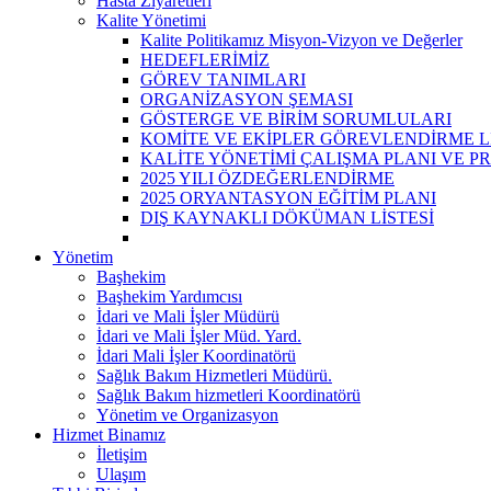
Hasta Ziyaretleri
Kalite Yönetimi
Kalite Politikamız Misyon-Vizyon ve Değerler
HEDEFLERİMİZ
GÖREV TANIMLARI
ORGANİZASYON ŞEMASI
GÖSTERGE VE BİRİM SORUMLULARI
KOMİTE VE EKİPLER GÖREVLENDİRME Lİ
KALİTE YÖNETİMİ ÇALIŞMA PLANI VE P
2025 YILI ÖZDEĞERLENDİRME
2025 ORYANTASYON EĞİTİM PLANI
DIŞ KAYNAKLI DÖKÜMAN LİSTESİ
Yönetim
Başhekim
Başhekim Yardımcısı
İdari ve Mali İşler Müdürü
İdari ve Mali İşler Müd. Yard.
İdari Mali İşler Koordinatörü
Sağlık Bakım Hizmetleri Müdürü.
Sağlık Bakım hizmetleri Koordinatörü
Yönetim ve Organizasyon
Hizmet Binamız
İletişim
Ulaşım