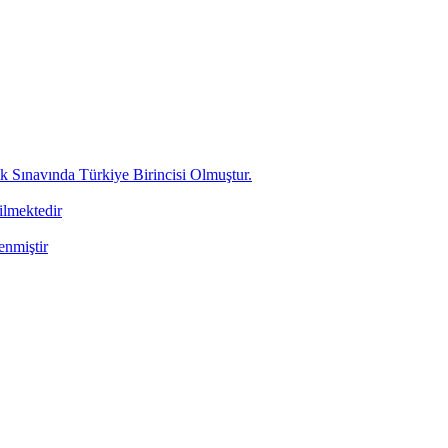
ınavında Türkiye Birincisi Olmuştur.
ilmektedir
enmiştir