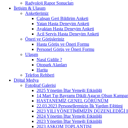
Radyoloji Rapor Sonuçları
İletişim & Ulaşım
Anketlerimiz
Çalışan Geri Bildirim Anketi
Yatan Hasta Deneyim Anketi
Ayaktan Hasta Deneyim Anketi
Acil Servis Hasta Deneyim Anketi
Öneri ve Görüşleriniz
Hasta Görüş ve Öneri Formu
Personel Görüş ve Öneri Formu
Ulaşım
Nasıl Gidilir ?
Otopark Alanları
Harita
Telefon Rehberi
Dijital Medya
Fotoğraf Galerisi
2025 Yönetim İftar Yemeği Etkinliği
14 Mart Tıp Bayramı Dikili Agacın Olsun Kampa
HASTANEMİZ GENEL GÖRÜNÜM
22.03.2023 Personellermizin İlk Yardım Eğitimi
2023 YILI YÖNETİMİMİZİN DÜZENLEDİĞ
2024 Yönetim İftar Yemeği Etkinliği
2023 Yönetim İftar Yemeği Etkinliği
2023 ASKOM TOPLANTISI