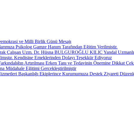
okrasi ve Milli Birlik Günü Mesajı
anlarımıza Psikolog Gamze Hanım Tarafından Eğitim Verilmiştir.
Olarak Çalışan Uzm. Dr. Hüsna BULGUROĞLU KILIÇ Yandal Uzmanlık S
lmıştır. Kendisine Emeklerinden Dolayı Teşekkür Ediyoruz
Farkındalığın Artırılması Erken Tanı ve Tedavinin Önemine Dikkat Çek
 Müdahale Eğitimi Gerçekleştirilmiştir
izmetleri Başkanlığı Ekiplerince Kurumumuza Destek Ziyareti Düzenl