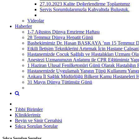
27.10.2023 Kalite Değerlendirme Toplantımız
Servis Sorumlularımızla Kahvaltıda Buluştuk.
Videolar
Haberler
1-7 Ağustos Dünya Emzirme Haftası
28 Temmuz Dünya Hepatit Günü
Başhekimimiz Dr. Hasan BAŞKAYA ’nın 15 Temmuz Dem
Etkili İletişim Tekniklerini Artırmak İçin Hastane Çalış
Hastanemizde Çocuk Sağlığı ve Hastalıkları Uzmanı 
Anestezi Uzmanımızın Anlatımı ile CPR Eğitimimiz Yapı
1 Haziran Ulusal Fenilketonüri Günü Olarak Hastalığın 
Hastanemizde Uygulamalı Yangın Tüpü Kullanımı Yangına
Ankara İl Sağlık Müdürlüğü Bilkent Kamu Hastaneleri H
31 Mayıs Dünya Tütünsüz Günü
Tıbbi Birimler
Kliniklerimiz
Beyin ve Sinir Cerrahisi
Sıkça Sorulan Sorular
Sıkça Sorulan Sorular