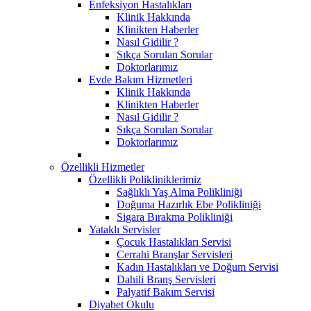
Enfeksiyon Hastalıkları
Klinik Hakkında
Klinikten Haberler
Nasıl Gidilir ?
Sıkça Sorulan Sorular
Doktorlarımız
Evde Bakım Hizmetleri
Klinik Hakkında
Klinikten Haberler
Nasıl Gidilir ?
Sıkça Sorulan Sorular
Doktorlarımız
Özellikli Hizmetler
Özellikli Polikliniklerimiz
Sağlıklı Yaş Alma Polikliniği
Doğuma Hazırlık Ebe Polikliniği
Sigara Bırakma Polikliniği
Yataklı Servisler
Çocuk Hastalıkları Servisi
Cerrahi Branşlar Servisleri
Kadın Hastalıkları ve Doğum Servisi
Dahili Branş Servisleri
Palyatif Bakım Servisi
Diyabet Okulu