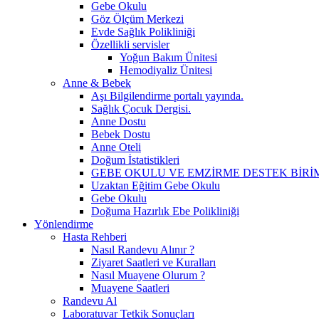
Gebe Okulu
Göz Ölçüm Merkezi
Evde Sağlık Polikliniği
Özellikli servisler
Yoğun Bakım Ünitesi
Hemodiyaliz Ünitesi
Anne & Bebek
Aşı Bilgilendirme portalı yayında.
Sağlık Çocuk Dergisi.
Anne Dostu
Bebek Dostu
Anne Oteli
Doğum İstatistikleri
GEBE OKULU VE EMZİRME DESTEK BİR
Uzaktan Eğitim Gebe Okulu
Gebe Okulu
Doğuma Hazırlık Ebe Polikliniği
Yönlendirme
Hasta Rehberi
Nasıl Randevu Alınır ?
Ziyaret Saatleri ve Kuralları
Nasıl Muayene Olurum ?
Muayene Saatleri
Randevu Al
Laboratuvar Tetkik Sonuçları