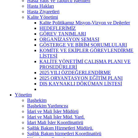
Hasta Yatış Ve Taburcu İşlemleri
Hasta Hakları
Hasta Ziyaretleri
Kalite Yönetimi
Kalite Politikamız Misyon-Vizyon ve Değerler
HEDEFLERİMİZ
GÖREV TANIMLARI
ORGANİZASYON ŞEMASI
GÖSTERGE VE BİRİM SORUMLULARI
KOMİTE VE EKİPLER GÖREVLENDİRME
LİSTESİ
KALİTE YÖNETİMİ ÇALIŞMA PLANI VE
PROSEDÜRLERİ
2025 YILI ÖZDEĞERLENDİRME
2025 ORYANTASYON EĞİTİM PLANI
DIŞ KAYNAKLI DÖKÜMAN LİSTESİ
Yönetim
Başhekim
Başhekim Yardımcısı
İdari ve Mali İşler Müdürü
İdari ve Mali İşler Müd. Yard.
İdari Mali İşler Koordinatörü
Sağlık Bakım Hizmetleri Müdürü.
Sağlık Bakım hizmetleri Koordinatörü