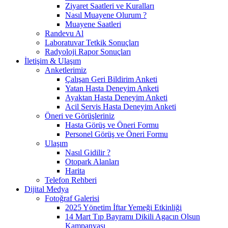
Ziyaret Saatleri ve Kuralları
Nasıl Muayene Olurum ?
Muayene Saatleri
Randevu Al
Laboratuvar Tetkik Sonuçları
Radyoloji Rapor Sonuçları
İletişim & Ulaşım
Anketlerimiz
Çalışan Geri Bildirim Anketi
Yatan Hasta Deneyim Anketi
Ayaktan Hasta Deneyim Anketi
Acil Servis Hasta Deneyim Anketi
Öneri ve Görüşleriniz
Hasta Görüş ve Öneri Formu
Personel Görüş ve Öneri Formu
Ulaşım
Nasıl Gidilir ?
Otopark Alanları
Harita
Telefon Rehberi
Dijital Medya
Fotoğraf Galerisi
2025 Yönetim İftar Yemeği Etkinliği
14 Mart Tıp Bayramı Dikili Agacın Olsun
Kampanyası