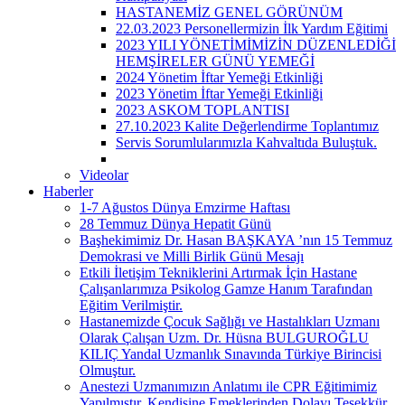
HASTANEMİZ GENEL GÖRÜNÜM
22.03.2023 Personellermizin İlk Yardım Eğitimi
2023 YILI YÖNETİMİMİZİN DÜZENLEDİĞİ
HEMŞİRELER GÜNÜ YEMEĞİ
2024 Yönetim İftar Yemeği Etkinliği
2023 Yönetim İftar Yemeği Etkinliği
2023 ASKOM TOPLANTISI
27.10.2023 Kalite Değerlendirme Toplantımız
Servis Sorumlularımızla Kahvaltıda Buluştuk.
Videolar
Haberler
1-7 Ağustos Dünya Emzirme Haftası
28 Temmuz Dünya Hepatit Günü
Başhekimimiz Dr. Hasan BAŞKAYA ’nın 15 Temmuz
Demokrasi ve Milli Birlik Günü Mesajı
Etkili İletişim Tekniklerini Artırmak İçin Hastane
Çalışanlarımıza Psikolog Gamze Hanım Tarafından
Eğitim Verilmiştir.
Hastanemizde Çocuk Sağlığı ve Hastalıkları Uzmanı
Olarak Çalışan Uzm. Dr. Hüsna BULGUROĞLU
KILIÇ Yandal Uzmanlık Sınavında Türkiye Birincisi
Olmuştur.
Anestezi Uzmanımızın Anlatımı ile CPR Eğitimimiz
Yapılmıştır. Kendisine Emeklerinden Dolayı Teşekkür