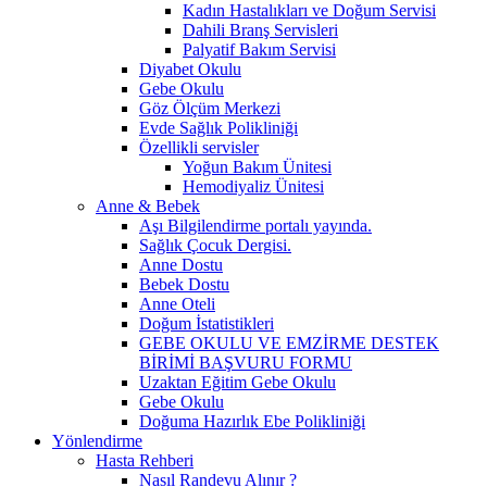
Kadın Hastalıkları ve Doğum Servisi
Dahili Branş Servisleri
Palyatif Bakım Servisi
Diyabet Okulu
Gebe Okulu
Göz Ölçüm Merkezi
Evde Sağlık Polikliniği
Özellikli servisler
Yoğun Bakım Ünitesi
Hemodiyaliz Ünitesi
Anne & Bebek
Aşı Bilgilendirme portalı yayında.
Sağlık Çocuk Dergisi.
Anne Dostu
Bebek Dostu
Anne Oteli
Doğum İstatistikleri
GEBE OKULU VE EMZİRME DESTEK
BİRİMİ BAŞVURU FORMU
Uzaktan Eğitim Gebe Okulu
Gebe Okulu
Doğuma Hazırlık Ebe Polikliniği
Yönlendirme
Hasta Rehberi
Nasıl Randevu Alınır ?