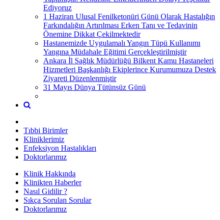
Ediyoruz
1 Haziran Ulusal Fenilketonüri Günü Olarak Hastalığın
Farkındalığın Artırılması Erken Tanı ve Tedavinin
Önemine Dikkat Çekilmektedir
Hastanemizde Uygulamalı Yangın Tüpü Kullanımı
Yangına Müdahale Eğitimi Gerçekleştirilmiştir
Ankara İl Sağlık Müdürlüğü Bilkent Kamu Hastaneleri
Hizmetleri Başkanlığı Ekiplerince Kurumumuza Destek
Ziyareti Düzenlenmiştir
31 Mayıs Dünya Tütünsüz Günü
Tıbbi Birimler
Kliniklerimiz
Enfeksiyon Hastalıkları
Doktorlarımız
Klinik Hakkında
Klinikten Haberler
Nasıl Gidilir ?
Sıkça Sorulan Sorular
Doktorlarımız