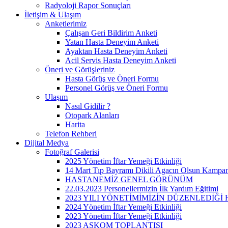
Radyoloji Rapor Sonuçları
İletişim & Ulaşım
Anketlerimiz
Çalışan Geri Bildirim Anketi
Yatan Hasta Deneyim Anketi
Ayaktan Hasta Deneyim Anketi
Acil Servis Hasta Deneyim Anketi
Öneri ve Görüşleriniz
Hasta Görüş ve Öneri Formu
Personel Görüş ve Öneri Formu
Ulaşım
Nasıl Gidilir ?
Otopark Alanları
Harita
Telefon Rehberi
Dijital Medya
Fotoğraf Galerisi
2025 Yönetim İftar Yemeği Etkinliği
14 Mart Tıp Bayramı Dikili Agacın Olsun Kampa
HASTANEMİZ GENEL GÖRÜNÜM
22.03.2023 Personellermizin İlk Yardım Eğitimi
2023 YILI YÖNETİMİMİZİN DÜZENLEDİĞ
2024 Yönetim İftar Yemeği Etkinliği
2023 Yönetim İftar Yemeği Etkinliği
2023 ASKOM TOPLANTISI