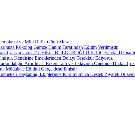
okrasi ve Milli Birlik Günü Mesajı
anlarımıza Psikolog Gamze Hanım Tarafından Eğitim Verilmiştir.
Olarak Çalışan Uzm. Dr. Hüsna BULGUROĞLU KILIÇ Yandal Uzmanlık S
lmıştır. Kendisine Emeklerinden Dolayı Teşekkür Ediyoruz
Farkındalığın Artırılması Erken Tanı ve Tedavinin Önemine Dikkat Çek
 Müdahale Eğitimi Gerçekleştirilmiştir
izmetleri Başkanlığı Ekiplerince Kurumumuza Destek Ziyareti Düzenl