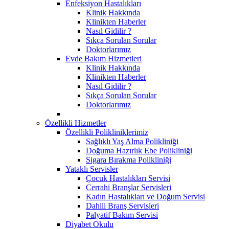
Enfeksiyon Hastalıkları
Klinik Hakkında
Klinikten Haberler
Nasıl Gidilir ?
Sıkça Sorulan Sorular
Doktorlarımız
Evde Bakım Hizmetleri
Klinik Hakkında
Klinikten Haberler
Nasıl Gidilir ?
Sıkça Sorulan Sorular
Doktorlarımız
Özellikli Hizmetler
Özellikli Polikliniklerimiz
Sağlıklı Yaş Alma Polikliniği
Doğuma Hazırlık Ebe Polikliniği
Sigara Bırakma Polikliniği
Yataklı Servisler
Çocuk Hastalıkları Servisi
Cerrahi Branşlar Servisleri
Kadın Hastalıkları ve Doğum Servisi
Dahili Branş Servisleri
Palyatif Bakım Servisi
Diyabet Okulu