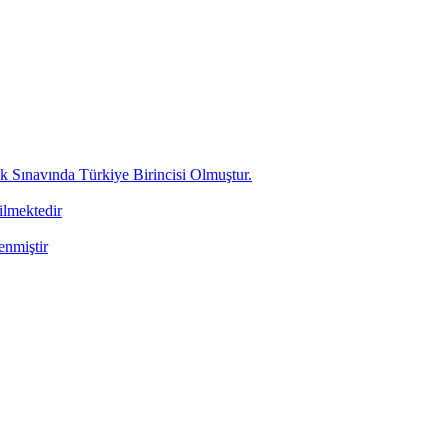
ınavında Türkiye Birincisi Olmuştur.
ilmektedir
enmiştir