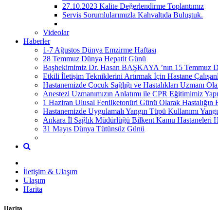
27.10.2023 Kalite Değerlendirme Toplantımız
Servis Sorumlularımızla Kahvaltıda Buluştuk.
Videolar
Haberler
1-7 Ağustos Dünya Emzirme Haftası
28 Temmuz Dünya Hepatit Günü
Başhekimimiz Dr. Hasan BAŞKAYA ’nın 15 Temmuz Dem
Etkili İletişim Tekniklerini Artırmak İçin Hastane Çalış
Hastanemizde Çocuk Sağlığı ve Hastalıkları Uzmanı 
Anestezi Uzmanımızın Anlatımı ile CPR Eğitimimiz Yapı
1 Haziran Ulusal Fenilketonüri Günü Olarak Hastalığın 
Hastanemizde Uygulamalı Yangın Tüpü Kullanımı Yangına
Ankara İl Sağlık Müdürlüğü Bilkent Kamu Hastaneleri H
31 Mayıs Dünya Tütünsüz Günü
İletişim & Ulaşım
Ulaşım
Harita
Harita