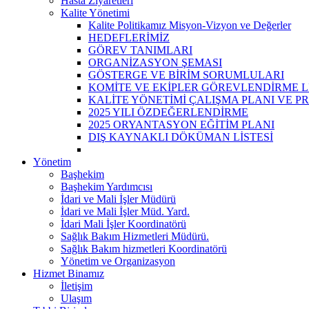
Hasta Ziyaretleri
Kalite Yönetimi
Kalite Politikamız Misyon-Vizyon ve Değerler
HEDEFLERİMİZ
GÖREV TANIMLARI
ORGANİZASYON ŞEMASI
GÖSTERGE VE BİRİM SORUMLULARI
KOMİTE VE EKİPLER GÖREVLENDİRME Lİ
KALİTE YÖNETİMİ ÇALIŞMA PLANI VE P
2025 YILI ÖZDEĞERLENDİRME
2025 ORYANTASYON EĞİTİM PLANI
DIŞ KAYNAKLI DÖKÜMAN LİSTESİ
Yönetim
Başhekim
Başhekim Yardımcısı
İdari ve Mali İşler Müdürü
İdari ve Mali İşler Müd. Yard.
İdari Mali İşler Koordinatörü
Sağlık Bakım Hizmetleri Müdürü.
Sağlık Bakım hizmetleri Koordinatörü
Yönetim ve Organizasyon
Hizmet Binamız
İletişim
Ulaşım