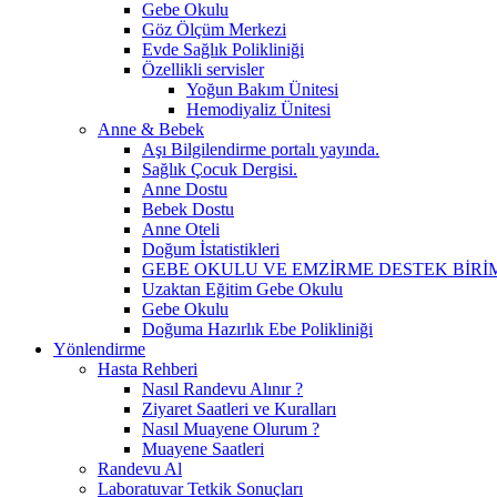
Gebe Okulu
Göz Ölçüm Merkezi
Evde Sağlık Polikliniği
Özellikli servisler
Yoğun Bakım Ünitesi
Hemodiyaliz Ünitesi
Anne & Bebek
Aşı Bilgilendirme portalı yayında.
Sağlık Çocuk Dergisi.
Anne Dostu
Bebek Dostu
Anne Oteli
Doğum İstatistikleri
GEBE OKULU VE EMZİRME DESTEK BİR
Uzaktan Eğitim Gebe Okulu
Gebe Okulu
Doğuma Hazırlık Ebe Polikliniği
Yönlendirme
Hasta Rehberi
Nasıl Randevu Alınır ?
Ziyaret Saatleri ve Kuralları
Nasıl Muayene Olurum ?
Muayene Saatleri
Randevu Al
Laboratuvar Tetkik Sonuçları