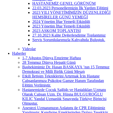
HASTANEMİZ GENEL GÖRÜNÜM
22.03.2023 Personellermizin İlk Yardım Eğitimi
2023 YILI YÖNETİMİMİZİN DÜZENLEDİĞİ
HEMŞİRELER GÜNÜ YEMEĞİ
2024 Yönetim İftar Yemeği Etkinliği
2023 Yönetim İftar Yemeği Etkinliği
2023 ASKOM TOPLANTISI
27.10.2023 Kalite Değerlendirme Toplantımız
Servis Sorumlularımızla Kahvaltıda Buluştuk.
Videolar
Haberler
1-7 Ağustos Dünya Emzirme Haftası
28 Temmuz Dünya Hepatit Günü
Başhekimimiz Dr. Hasan BAŞKAYA ’nın 15 Temmuz
Demokrasi ve Milli Birlik Günü Mesajı
Etkili İletişim Tekniklerini Artırmak İçin Hastane
Çalışanlarımıza Psikolog Gamze Hanım Tarafından
Eğitim Verilmiştir.
Hastanemizde Çocuk Sağlığı ve Hastalıkları Uzmanı
Olarak Çalışan Uzm. Dr. Hüsna BULGUROĞLU
KILIÇ Yandal Uzmanlık Sınavında Türkiye Birincisi
Olmuştur.
Anestezi Uzmanımızın Anlatımı ile CPR Eğitimimiz
Yapılmıştır. Kendisine Emeklerinden Dolayı Teşekkür