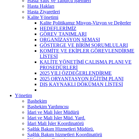
Hasta Yatış Ve Taburcu İşlemleri
Hasta Hakları
Hasta Ziyaretleri
Kalite Yönetimi
Kalite Politikamız Misyon-Vizyon ve Değerler
HEDEFLERİMİZ
GÖREV TANIMLARI
ORGANİZASYON ŞEMASI
GÖSTERGE VE BİRİM SORUMLULARI
KOMİTE VE EKİPLER GÖREVLENDİRME
LİSTESİ
KALİTE YÖNETİMİ ÇALIŞMA PLANI VE
PROSEDÜRLERİ
2025 YILI ÖZDEĞERLENDİRME
2025 ORYANTASYON EĞİTİM PLANI
DIŞ KAYNAKLI DÖKÜMAN LİSTESİ
Yönetim
Başhekim
Başhekim Yardımcısı
İdari ve Mali İşler Müdürü
İdari ve Mali İşler Müd. Yard.
İdari Mali İşler Koordinatörü
Sağlık Bakım Hizmetleri Müdürü.
Sağlık Bakım hizmetleri Koordinatörü