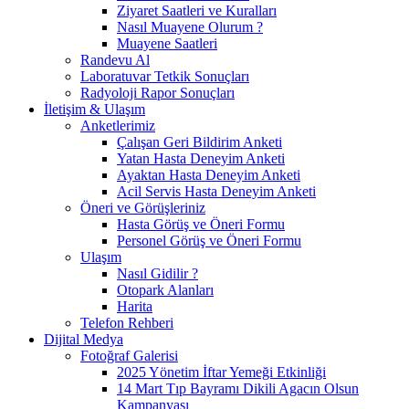
Ziyaret Saatleri ve Kuralları
Nasıl Muayene Olurum ?
Muayene Saatleri
Randevu Al
Laboratuvar Tetkik Sonuçları
Radyoloji Rapor Sonuçları
İletişim & Ulaşım
Anketlerimiz
Çalışan Geri Bildirim Anketi
Yatan Hasta Deneyim Anketi
Ayaktan Hasta Deneyim Anketi
Acil Servis Hasta Deneyim Anketi
Öneri ve Görüşleriniz
Hasta Görüş ve Öneri Formu
Personel Görüş ve Öneri Formu
Ulaşım
Nasıl Gidilir ?
Otopark Alanları
Harita
Telefon Rehberi
Dijital Medya
Fotoğraf Galerisi
2025 Yönetim İftar Yemeği Etkinliği
14 Mart Tıp Bayramı Dikili Agacın Olsun
Kampanyası