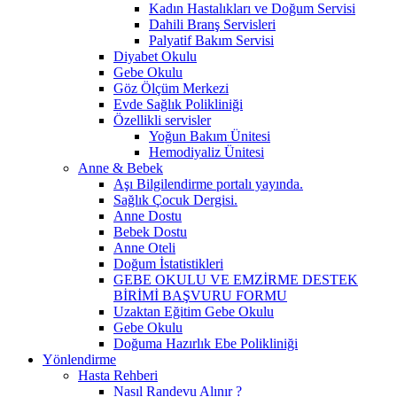
Kadın Hastalıkları ve Doğum Servisi
Dahili Branş Servisleri
Palyatif Bakım Servisi
Diyabet Okulu
Gebe Okulu
Göz Ölçüm Merkezi
Evde Sağlık Polikliniği
Özellikli servisler
Yoğun Bakım Ünitesi
Hemodiyaliz Ünitesi
Anne & Bebek
Aşı Bilgilendirme portalı yayında.
Sağlık Çocuk Dergisi.
Anne Dostu
Bebek Dostu
Anne Oteli
Doğum İstatistikleri
GEBE OKULU VE EMZİRME DESTEK
BİRİMİ BAŞVURU FORMU
Uzaktan Eğitim Gebe Okulu
Gebe Okulu
Doğuma Hazırlık Ebe Polikliniği
Yönlendirme
Hasta Rehberi
Nasıl Randevu Alınır ?