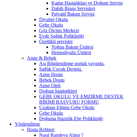
Kadın Hastalıkları ve Doğum Servisi
Dahili Branş Servisleri
Palyatif Bakım Servisi
Diyabet Okulu
Gebe Okulu
Göz Ölçüm Merkezi
Evde Sağlık Polikliniği
Özellikli servisler
Yoğun Bakım Ünitesi
Hemodiyaliz Ünitesi
Anne & Bebek
Aşı Bilgilendirme portalı yayında.
Sağlık Çocuk Dergisi.
Anne Dostu
Bebek Dostu
Anne Oteli
Doğum İstatistikleri
GEBE OKULU VE EMZİRME DESTEK
BİRİMİ BAŞVURU FORMU
Uzaktan Eğitim Gebe Okulu
Gebe Okulu
Doğuma Hazırlık Ebe Polikliniği
Yönlendirme
Hasta Rehberi
Nasıl Randevu Alınır ?