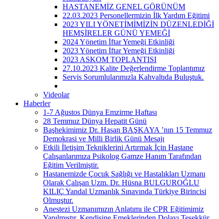
HASTANEMİZ GENEL GÖRÜNÜM
22.03.2023 Personellermizin İlk Yardım Eğitimi
2023 YILI YÖNETİMİMİZİN DÜZENLEDİĞİ
HEMŞİRELER GÜNÜ YEMEĞİ
2024 Yönetim İftar Yemeği Etkinliği
2023 Yönetim İftar Yemeği Etkinliği
2023 ASKOM TOPLANTISI
27.10.2023 Kalite Değerlendirme Toplantımız
Servis Sorumlularımızla Kahvaltıda Buluştuk.
Videolar
Haberler
1-7 Ağustos Dünya Emzirme Haftası
28 Temmuz Dünya Hepatit Günü
Başhekimimiz Dr. Hasan BAŞKAYA ’nın 15 Temmuz
Demokrasi ve Milli Birlik Günü Mesajı
Etkili İletişim Tekniklerini Artırmak İçin Hastane
Çalışanlarımıza Psikolog Gamze Hanım Tarafından
Eğitim Verilmiştir.
Hastanemizde Çocuk Sağlığı ve Hastalıkları Uzmanı
Olarak Çalışan Uzm. Dr. Hüsna BULGUROĞLU
KILIÇ Yandal Uzmanlık Sınavında Türkiye Birincisi
Olmuştur.
Anestezi Uzmanımızın Anlatımı ile CPR Eğitimimiz
Yapılmıştır. Kendisine Emeklerinden Dolayı Teşekkür