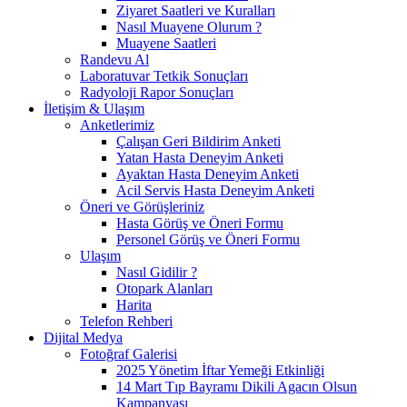
Ziyaret Saatleri ve Kuralları
Nasıl Muayene Olurum ?
Muayene Saatleri
Randevu Al
Laboratuvar Tetkik Sonuçları
Radyoloji Rapor Sonuçları
İletişim & Ulaşım
Anketlerimiz
Çalışan Geri Bildirim Anketi
Yatan Hasta Deneyim Anketi
Ayaktan Hasta Deneyim Anketi
Acil Servis Hasta Deneyim Anketi
Öneri ve Görüşleriniz
Hasta Görüş ve Öneri Formu
Personel Görüş ve Öneri Formu
Ulaşım
Nasıl Gidilir ?
Otopark Alanları
Harita
Telefon Rehberi
Dijital Medya
Fotoğraf Galerisi
2025 Yönetim İftar Yemeği Etkinliği
14 Mart Tıp Bayramı Dikili Agacın Olsun
Kampanyası