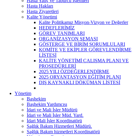
Hasta Yatış Ve Taburcu İşlemleri
Hasta Hakları
Hasta Ziyaretleri
Kalite Yönetimi
Kalite Politikamız Misyon-Vizyon ve Değerler
HEDEFLERİMİZ
GÖREV TANIMLARI
ORGANİZASYON ŞEMASI
GÖSTERGE VE BİRİM SORUMLULARI
KOMİTE VE EKİPLER GÖREVLENDİRME
LİSTESİ
KALİTE YÖNETİMİ ÇALIŞMA PLANI VE
PROSEDÜRLERİ
2025 YILI ÖZDEĞERLENDİRME
2025 ORYANTASYON EĞİTİM PLANI
DIŞ KAYNAKLI DÖKÜMAN LİSTESİ
Yönetim
Başhekim
Başhekim Yardımcısı
İdari ve Mali İşler Müdürü
İdari ve Mali İşler Müd. Yard.
İdari Mali İşler Koordinatörü
Sağlık Bakım Hizmetleri Müdürü.
Sağlık Bakım hizmetleri Koordinatörü