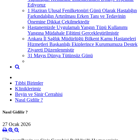
Ediyoruz
1 Haziran Ulusal Fenilketonüri Günü Olarak Hastalığın
Farkındalığın Artırılması Erken Tanı ve Tedavinin
Önemine Dikkat Çekilmektedir
Hastanemizde Uygulamalı Yangın Tüpü Kullanımı
Yangına Müdahale Eğitimi Gerçekleştirilmiştir
Ankara İl Sağlık Müdürlüğü Bilkent Kamu Hastaneleri
Hizmetleri Başkanlığı Ekiplerince Kurumumuza Destek
Ziyareti Düzenlenmiştir
31 Mayıs Dünya Tütünsüz Günü
Tıbbi Birimler
Kliniklerimiz
Beyin ve Sinir Cerrahisi
Nasıl Gidilir ?
Nasıl Gidilir ?
27 Ocak 2026