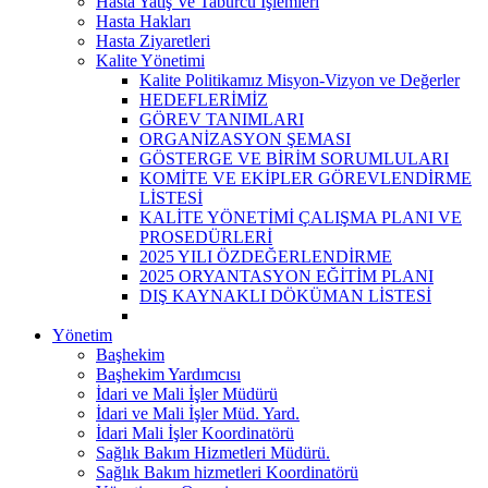
Hasta Yatış Ve Taburcu İşlemleri
Hasta Hakları
Hasta Ziyaretleri
Kalite Yönetimi
Kalite Politikamız Misyon-Vizyon ve Değerler
HEDEFLERİMİZ
GÖREV TANIMLARI
ORGANİZASYON ŞEMASI
GÖSTERGE VE BİRİM SORUMLULARI
KOMİTE VE EKİPLER GÖREVLENDİRME
LİSTESİ
KALİTE YÖNETİMİ ÇALIŞMA PLANI VE
PROSEDÜRLERİ
2025 YILI ÖZDEĞERLENDİRME
2025 ORYANTASYON EĞİTİM PLANI
DIŞ KAYNAKLI DÖKÜMAN LİSTESİ
Yönetim
Başhekim
Başhekim Yardımcısı
İdari ve Mali İşler Müdürü
İdari ve Mali İşler Müd. Yard.
İdari Mali İşler Koordinatörü
Sağlık Bakım Hizmetleri Müdürü.
Sağlık Bakım hizmetleri Koordinatörü