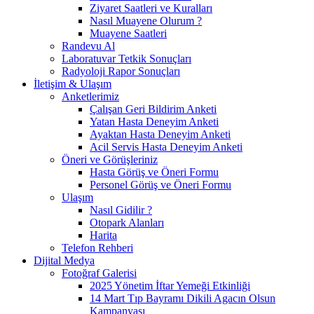
Ziyaret Saatleri ve Kuralları
Nasıl Muayene Olurum ?
Muayene Saatleri
Randevu Al
Laboratuvar Tetkik Sonuçları
Radyoloji Rapor Sonuçları
İletişim & Ulaşım
Anketlerimiz
Çalışan Geri Bildirim Anketi
Yatan Hasta Deneyim Anketi
Ayaktan Hasta Deneyim Anketi
Acil Servis Hasta Deneyim Anketi
Öneri ve Görüşleriniz
Hasta Görüş ve Öneri Formu
Personel Görüş ve Öneri Formu
Ulaşım
Nasıl Gidilir ?
Otopark Alanları
Harita
Telefon Rehberi
Dijital Medya
Fotoğraf Galerisi
2025 Yönetim İftar Yemeği Etkinliği
14 Mart Tıp Bayramı Dikili Agacın Olsun
Kampanyası