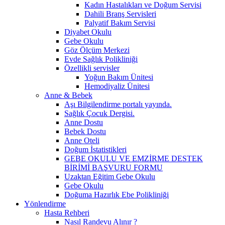
Kadın Hastalıkları ve Doğum Servisi
Dahili Branş Servisleri
Palyatif Bakım Servisi
Diyabet Okulu
Gebe Okulu
Göz Ölçüm Merkezi
Evde Sağlık Polikliniği
Özellikli servisler
Yoğun Bakım Ünitesi
Hemodiyaliz Ünitesi
Anne & Bebek
Aşı Bilgilendirme portalı yayında.
Sağlık Çocuk Dergisi.
Anne Dostu
Bebek Dostu
Anne Oteli
Doğum İstatistikleri
GEBE OKULU VE EMZİRME DESTEK
BİRİMİ BAŞVURU FORMU
Uzaktan Eğitim Gebe Okulu
Gebe Okulu
Doğuma Hazırlık Ebe Polikliniği
Yönlendirme
Hasta Rehberi
Nasıl Randevu Alınır ?