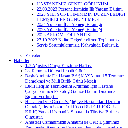
HASTANEMİZ GENEL GÖRÜNÜM
22.03.2023 Personellermizin İlk Yardım Eğitimi
2023 YILI YÖNETİMİMİZİN DÜZENLEDİĞİ
HEMŞİRELER GÜNÜ YEMEĞİ
2024 Yönetim İftar Yemeği Etkinliği
2023 Yönetim İftar Yemeği Etkinliği
2023 ASKOM TOPLANTISI
27.10.2023 Kalite Değerlendirme Toplantımız
Servis Sorumlularımızla Kahvaltıda Buluştuk.
Videolar
Haberler
1-7 Ağustos Dünya Emzirme Haftası
28 Temmuz Dünya Hepatit Günü
Başhekimimiz Dr. Hasan BAŞKAYA ’nın 15 Temmuz
Demokrasi ve Milli Birlik Günü Mesajı
Etkili İletişim Tekniklerini Artırmak İçin Hastane
Çalışanlarımıza Psikolog Gamze Hanım Tarafından
Eğitim Verilmiştir.
Hastanemizde Çocuk Sağlığı ve Hastalıkları Uzmanı
Olarak Çalışan Uzm. Dr. Hüsna BULGUROĞLU
KILIÇ Yandal Uzmanlık Sınavında Türkiye Birincisi
Olmuştur.
Anestezi Uzmanımızın Anlatımı ile CPR Eğitimimiz
Yapılmıştır. Kendisine Emeklerinden Dolayı Teşekkür