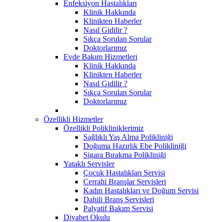
Enfeksiyon Hastalıkları
Klinik Hakkında
Klinikten Haberler
Nasıl Gidilir ?
Sıkça Sorulan Sorular
Doktorlarımız
Evde Bakım Hizmetleri
Klinik Hakkında
Klinikten Haberler
Nasıl Gidilir ?
Sıkça Sorulan Sorular
Doktorlarımız
Özellikli Hizmetler
Özellikli Polikliniklerimiz
Sağlıklı Yaş Alma Polikliniği
Doğuma Hazırlık Ebe Polikliniği
Sigara Bırakma Polikliniği
Yataklı Servisler
Çocuk Hastalıkları Servisi
Cerrahi Branşlar Servisleri
Kadın Hastalıkları ve Doğum Servisi
Dahili Branş Servisleri
Palyatif Bakım Servisi
Diyabet Okulu