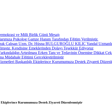
okrasi ve Milli Birlik Günü Mesajı
anlarımıza Psikolog Gamze Hanım Tarafından Eğitim Verilmiştir.
Olarak Çalışan Uzm. Dr. Hüsna BULGUROĞLU KILIÇ Yandal Uzmanlık S
lmıştır. Kendisine Emeklerinden Dolayı Teşekkür Ediyoruz
Farkındalığın Artırılması Erken Tanı ve Tedavinin Önemine Dikkat Çek
 Müdahale Eğitimi Gerçekleştirilmiştir
izmetleri Başkanlığı Ekiplerince Kurumumuza Destek Ziyareti Düzenl
ı Ekiplerince Kurumumuza Destek Ziyareti Düzenlenmiştir