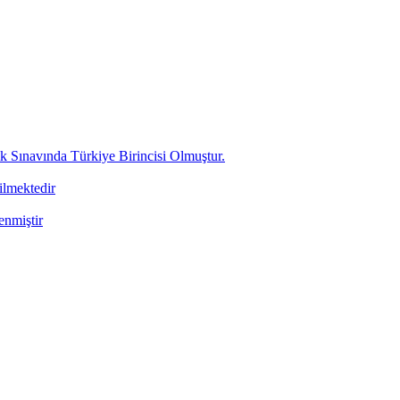
ınavında Türkiye Birincisi Olmuştur.
ilmektedir
enmiştir