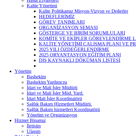
Hasta Ziyaretleri
Kalite Yönetimi
Kalite Politikamız Misyon-Vizyon ve Değerler
HEDEFLERİMİZ
GÖREV TANIMLARI
ORGANİZASYON ŞEMASI
GÖSTERGE VE BİRİM SORUMLULARI
KOMİTE VE EKİPLER GÖREVLENDİRME Lİ
KALİTE YÖNETİMİ ÇALIŞMA PLANI VE P
2025 YILI ÖZDEĞERLENDİRME
2025 ORYANTASYON EĞİTİM PLANI
DIŞ KAYNAKLI DÖKÜMAN LİSTESİ
Yönetim
Başhekim
Başhekim Yardımcısı
İdari ve Mali İşler Müdürü
İdari ve Mali İşler Müd. Yard.
İdari Mali İşler Koordinatörü
Sağlık Bakım Hizmetleri Müdürü.
Sağlık Bakım hizmetleri Koordinatörü
Yönetim ve Organizasyon
Hizmet Binamız
İletişim
Ulaşım