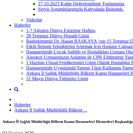
27.10.2023 Kalite Değerlendirme Toplantımız
Servis Sorumlularımızla Kahvaltıda Buluştuk.
Videolar
Haberler
1-7 Ağustos Dünya Emzirme Haftası
28 Temmuz Dünya Hepatit Günü
Başhekimimiz Dr. Hasan BAŞKAYA ’nın 15 Temmuz Dem
Etkili İletişim Tekniklerini Artırmak İçin Hastane Çalış
Hastanemizde Çocuk Sağlığı ve Hastalıkları Uzmanı 
Anestezi Uzmanımızın Anlatımı ile CPR Eğitimimiz Yapı
1 Haziran Ulusal Fenilketonüri Günü Olarak Hastalığın 
Hastanemizde Uygulamalı Yangın Tüpü Kullanımı Yangına
Ankara İl Sağlık Müdürlüğü Bilkent Kamu Hastaneleri H
31 Mayıs Dünya Tütünsüz Günü
Haberler
Ankara İl Sağlık Müdürlüğü Bilkent ...
Ankara İl Sağlık Müdürlüğü Bilkent Kamu Hastaneleri Hizmetleri Başkanlığ