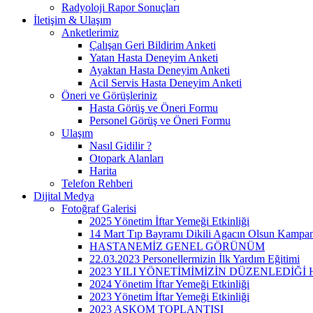
Radyoloji Rapor Sonuçları
İletişim & Ulaşım
Anketlerimiz
Çalışan Geri Bildirim Anketi
Yatan Hasta Deneyim Anketi
Ayaktan Hasta Deneyim Anketi
Acil Servis Hasta Deneyim Anketi
Öneri ve Görüşleriniz
Hasta Görüş ve Öneri Formu
Personel Görüş ve Öneri Formu
Ulaşım
Nasıl Gidilir ?
Otopark Alanları
Harita
Telefon Rehberi
Dijital Medya
Fotoğraf Galerisi
2025 Yönetim İftar Yemeği Etkinliği
14 Mart Tıp Bayramı Dikili Agacın Olsun Kampa
HASTANEMİZ GENEL GÖRÜNÜM
22.03.2023 Personellermizin İlk Yardım Eğitimi
2023 YILI YÖNETİMİMİZİN DÜZENLEDİĞ
2024 Yönetim İftar Yemeği Etkinliği
2023 Yönetim İftar Yemeği Etkinliği
2023 ASKOM TOPLANTISI