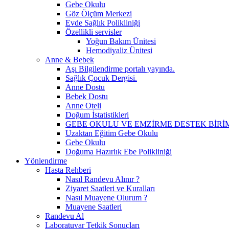
Gebe Okulu
Göz Ölçüm Merkezi
Evde Sağlık Polikliniği
Özellikli servisler
Yoğun Bakım Ünitesi
Hemodiyaliz Ünitesi
Anne & Bebek
Aşı Bilgilendirme portalı yayında.
Sağlık Çocuk Dergisi.
Anne Dostu
Bebek Dostu
Anne Oteli
Doğum İstatistikleri
GEBE OKULU VE EMZİRME DESTEK BİR
Uzaktan Eğitim Gebe Okulu
Gebe Okulu
Doğuma Hazırlık Ebe Polikliniği
Yönlendirme
Hasta Rehberi
Nasıl Randevu Alınır ?
Ziyaret Saatleri ve Kuralları
Nasıl Muayene Olurum ?
Muayene Saatleri
Randevu Al
Laboratuvar Tetkik Sonuçları