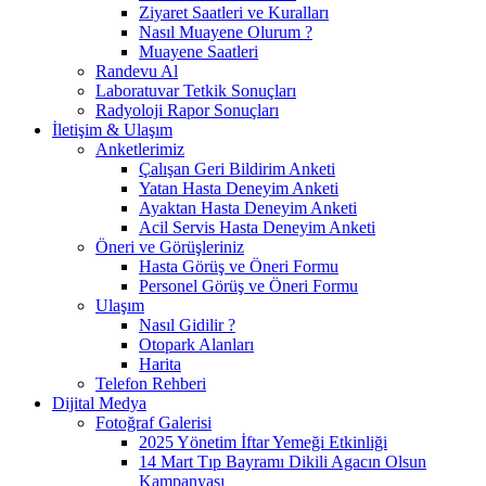
Ziyaret Saatleri ve Kuralları
Nasıl Muayene Olurum ?
Muayene Saatleri
Randevu Al
Laboratuvar Tetkik Sonuçları
Radyoloji Rapor Sonuçları
İletişim & Ulaşım
Anketlerimiz
Çalışan Geri Bildirim Anketi
Yatan Hasta Deneyim Anketi
Ayaktan Hasta Deneyim Anketi
Acil Servis Hasta Deneyim Anketi
Öneri ve Görüşleriniz
Hasta Görüş ve Öneri Formu
Personel Görüş ve Öneri Formu
Ulaşım
Nasıl Gidilir ?
Otopark Alanları
Harita
Telefon Rehberi
Dijital Medya
Fotoğraf Galerisi
2025 Yönetim İftar Yemeği Etkinliği
14 Mart Tıp Bayramı Dikili Agacın Olsun
Kampanyası