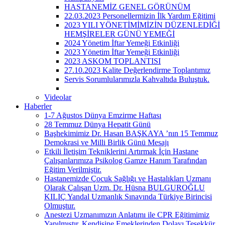
HASTANEMİZ GENEL GÖRÜNÜM
22.03.2023 Personellermizin İlk Yardım Eğitimi
2023 YILI YÖNETİMİMİZİN DÜZENLEDİĞİ
HEMŞİRELER GÜNÜ YEMEĞİ
2024 Yönetim İftar Yemeği Etkinliği
2023 Yönetim İftar Yemeği Etkinliği
2023 ASKOM TOPLANTISI
27.10.2023 Kalite Değerlendirme Toplantımız
Servis Sorumlularımızla Kahvaltıda Buluştuk.
Videolar
Haberler
1-7 Ağustos Dünya Emzirme Haftası
28 Temmuz Dünya Hepatit Günü
Başhekimimiz Dr. Hasan BAŞKAYA ’nın 15 Temmuz
Demokrasi ve Milli Birlik Günü Mesajı
Etkili İletişim Tekniklerini Artırmak İçin Hastane
Çalışanlarımıza Psikolog Gamze Hanım Tarafından
Eğitim Verilmiştir.
Hastanemizde Çocuk Sağlığı ve Hastalıkları Uzmanı
Olarak Çalışan Uzm. Dr. Hüsna BULGUROĞLU
KILIÇ Yandal Uzmanlık Sınavında Türkiye Birincisi
Olmuştur.
Anestezi Uzmanımızın Anlatımı ile CPR Eğitimimiz
Yapılmıştır. Kendisine Emeklerinden Dolayı Teşekkür