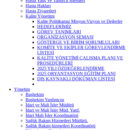
Hasta Yatış Ve Taburcu İşlemleri
Hasta Hakları
Hasta Ziyaretleri
Kalite Yönetimi
Kalite Politikamız Misyon-Vizyon ve Değerler
HEDEFLERİMİZ
GÖREV TANIMLARI
ORGANİZASYON ŞEMASI
GÖSTERGE VE BİRİM SORUMLULARI
KOMİTE VE EKİPLER GÖREVLENDİRME
LİSTESİ
KALİTE YÖNETİMİ ÇALIŞMA PLANI VE
PROSEDÜRLERİ
2025 YILI ÖZDEĞERLENDİRME
2025 ORYANTASYON EĞİTİM PLANI
DIŞ KAYNAKLI DÖKÜMAN LİSTESİ
Yönetim
Başhekim
Başhekim Yardımcısı
İdari ve Mali İşler Müdürü
İdari ve Mali İşler Müd. Yard.
İdari Mali İşler Koordinatörü
Sağlık Bakım Hizmetleri Müdürü.
Sağlık Bakım hizmetleri Koordinatörü