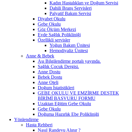
Kadın Hastalıkları ve Doğum Servisi
Dahili Branş Servisleri
Palyatif Bakım Servisi
Diyabet Okulu
Gebe Okulu
Göz Ölçüm Merkezi
Evde Sağlık Polikliniği
Özellikli servisler
Yoğun Bakım Ünitesi
Hemodiyaliz Ünitesi
Anne & Bebek
Aşı Bilgilendirme portalı yayında.
Sağlık Çocuk Dergisi.
Anne Dostu
Bebek Dostu
Anne Oteli
Doğum İstatistikleri
GEBE OKULU VE EMZİRME DESTEK
BİRİMİ BAŞVURU FORMU
Uzaktan Eğitim Gebe Okulu
Gebe Okulu
Doğuma Hazırlık Ebe Polikliniği
Yönlendirme
Hasta Rehberi
Nasıl Randevu Alınır ?