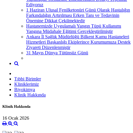
Ediyoruz
1 Haziran Ulusal Fenilketonüri Günü Olarak Hastalığın
Farkındalığın Artırılması Erken Tanı ve Tedavinin
Önemine Dikkat Çekilmektedir
Hastanemizde Uygulamalı Yangın Tüpü Kullanımı
Yangına Müdahale Eğitimi Gerçekleştirilmiştir
Ankara İl Sağlık Müdürlüğü Bilkent Kamu Hastaneleri
Hizmetleri Başkanlığı Ekiplerince Kurumumuza Destek
Ziyareti Düzenlenmiştir
31 Mayıs Dünya Tütünsüz Günü
Tıbbi Birimler
Kliniklerimiz
Biyokimya
Klinik Hakkında
Klinik Hakkında
16 Ocak 2026