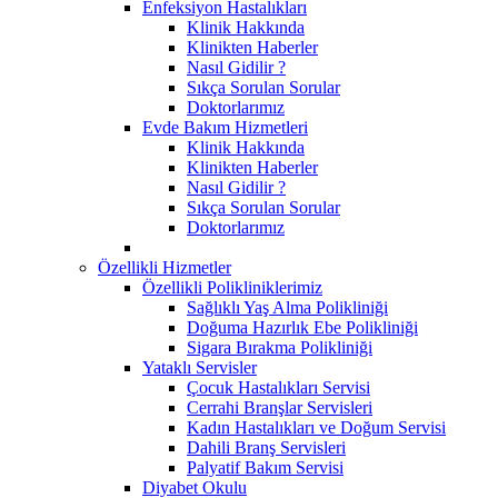
Enfeksiyon Hastalıkları
Klinik Hakkında
Klinikten Haberler
Nasıl Gidilir ?
Sıkça Sorulan Sorular
Doktorlarımız
Evde Bakım Hizmetleri
Klinik Hakkında
Klinikten Haberler
Nasıl Gidilir ?
Sıkça Sorulan Sorular
Doktorlarımız
Özellikli Hizmetler
Özellikli Polikliniklerimiz
Sağlıklı Yaş Alma Polikliniği
Doğuma Hazırlık Ebe Polikliniği
Sigara Bırakma Polikliniği
Yataklı Servisler
Çocuk Hastalıkları Servisi
Cerrahi Branşlar Servisleri
Kadın Hastalıkları ve Doğum Servisi
Dahili Branş Servisleri
Palyatif Bakım Servisi
Diyabet Okulu