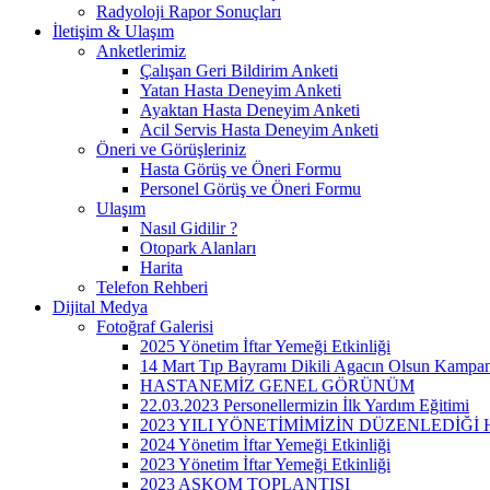
Radyoloji Rapor Sonuçları
İletişim & Ulaşım
Anketlerimiz
Çalışan Geri Bildirim Anketi
Yatan Hasta Deneyim Anketi
Ayaktan Hasta Deneyim Anketi
Acil Servis Hasta Deneyim Anketi
Öneri ve Görüşleriniz
Hasta Görüş ve Öneri Formu
Personel Görüş ve Öneri Formu
Ulaşım
Nasıl Gidilir ?
Otopark Alanları
Harita
Telefon Rehberi
Dijital Medya
Fotoğraf Galerisi
2025 Yönetim İftar Yemeği Etkinliği
14 Mart Tıp Bayramı Dikili Agacın Olsun Kampa
HASTANEMİZ GENEL GÖRÜNÜM
22.03.2023 Personellermizin İlk Yardım Eğitimi
2023 YILI YÖNETİMİMİZİN DÜZENLEDİĞ
2024 Yönetim İftar Yemeği Etkinliği
2023 Yönetim İftar Yemeği Etkinliği
2023 ASKOM TOPLANTISI