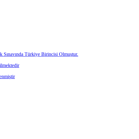
ınavında Türkiye Birincisi Olmuştur.
ilmektedir
enmiştir