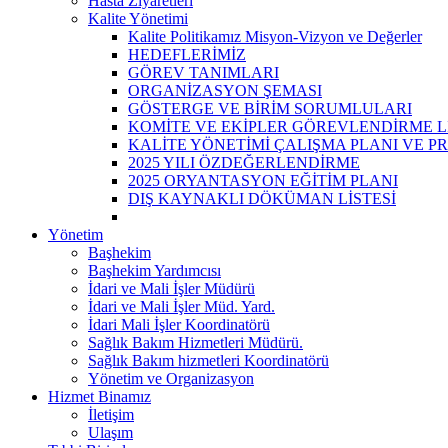
Hasta Ziyaretleri
Kalite Yönetimi
Kalite Politikamız Misyon-Vizyon ve Değerler
HEDEFLERİMİZ
GÖREV TANIMLARI
ORGANİZASYON ŞEMASI
GÖSTERGE VE BİRİM SORUMLULARI
KOMİTE VE EKİPLER GÖREVLENDİRME Lİ
KALİTE YÖNETİMİ ÇALIŞMA PLANI VE P
2025 YILI ÖZDEĞERLENDİRME
2025 ORYANTASYON EĞİTİM PLANI
DIŞ KAYNAKLI DÖKÜMAN LİSTESİ
Yönetim
Başhekim
Başhekim Yardımcısı
İdari ve Mali İşler Müdürü
İdari ve Mali İşler Müd. Yard.
İdari Mali İşler Koordinatörü
Sağlık Bakım Hizmetleri Müdürü.
Sağlık Bakım hizmetleri Koordinatörü
Yönetim ve Organizasyon
Hizmet Binamız
İletişim
Ulaşım