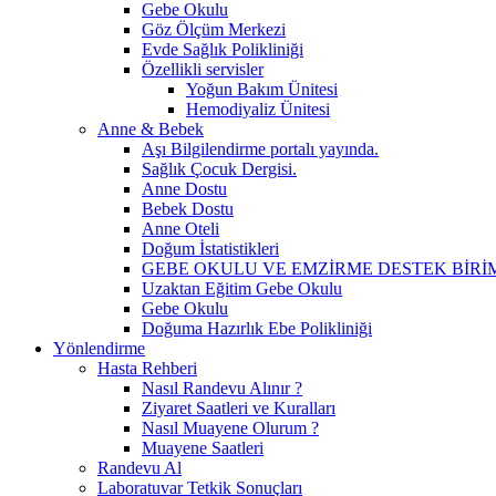
Gebe Okulu
Göz Ölçüm Merkezi
Evde Sağlık Polikliniği
Özellikli servisler
Yoğun Bakım Ünitesi
Hemodiyaliz Ünitesi
Anne & Bebek
Aşı Bilgilendirme portalı yayında.
Sağlık Çocuk Dergisi.
Anne Dostu
Bebek Dostu
Anne Oteli
Doğum İstatistikleri
GEBE OKULU VE EMZİRME DESTEK BİR
Uzaktan Eğitim Gebe Okulu
Gebe Okulu
Doğuma Hazırlık Ebe Polikliniği
Yönlendirme
Hasta Rehberi
Nasıl Randevu Alınır ?
Ziyaret Saatleri ve Kuralları
Nasıl Muayene Olurum ?
Muayene Saatleri
Randevu Al
Laboratuvar Tetkik Sonuçları