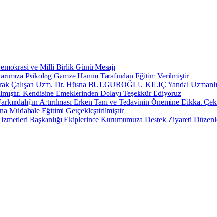
okrasi ve Milli Birlik Günü Mesajı
anlarımıza Psikolog Gamze Hanım Tarafından Eğitim Verilmiştir.
Olarak Çalışan Uzm. Dr. Hüsna BULGUROĞLU KILIÇ Yandal Uzmanlık S
lmıştır. Kendisine Emeklerinden Dolayı Teşekkür Ediyoruz
Farkındalığın Artırılması Erken Tanı ve Tedavinin Önemine Dikkat Çek
 Müdahale Eğitimi Gerçekleştirilmiştir
izmetleri Başkanlığı Ekiplerince Kurumumuza Destek Ziyareti Düzenl