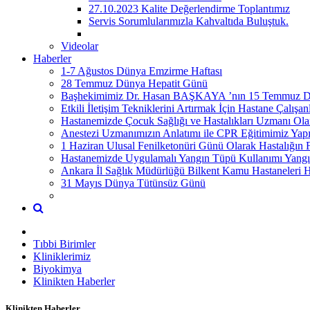
27.10.2023 Kalite Değerlendirme Toplantımız
Servis Sorumlularımızla Kahvaltıda Buluştuk.
Videolar
Haberler
1-7 Ağustos Dünya Emzirme Haftası
28 Temmuz Dünya Hepatit Günü
Başhekimimiz Dr. Hasan BAŞKAYA ’nın 15 Temmuz Dem
Etkili İletişim Tekniklerini Artırmak İçin Hastane Çalış
Hastanemizde Çocuk Sağlığı ve Hastalıkları Uzmanı 
Anestezi Uzmanımızın Anlatımı ile CPR Eğitimimiz Yapı
1 Haziran Ulusal Fenilketonüri Günü Olarak Hastalığın 
Hastanemizde Uygulamalı Yangın Tüpü Kullanımı Yangına
Ankara İl Sağlık Müdürlüğü Bilkent Kamu Hastaneleri H
31 Mayıs Dünya Tütünsüz Günü
Tıbbi Birimler
Kliniklerimiz
Biyokimya
Klinikten Haberler
Klinikten Haberler